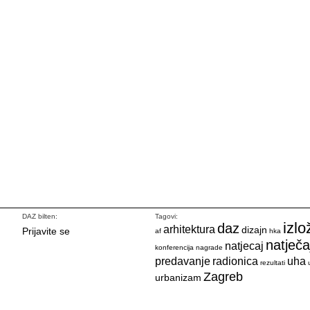
DAZ bilten:
Tagovi:
izlo
daz
arhitektura
dizajn
Prijavite se
af
hka
natječa
natjecaj
konferencija
nagrade
predavanje
radionica
uha
rezultati
Zagreb
urbanizam