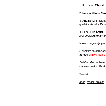
1. Prof.dr.sc.
Tihomir 
2.
Nataša Milutin Nag
3.
Ana Boljar
(Inicijat
gradske klaonice Zag
4. Dr.sc.
Filip Šrajer
-
priprema participativn
Nakon izlaganja je pre
S obzirom na ograničen
adresu
prijava_ssip
Srdačno Vas pozivamo d
jačanju suradnje Grada 
Tagovi
geos
,
gradski projekti
,