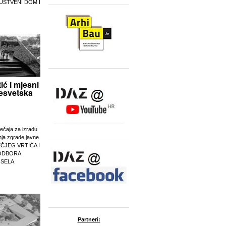
UŠTVENI DOM I
tić i mjesni
esvetska
ječaja za izradu
nja zgrade javne
EČJEG VRTIĆA I
ODBORA
 SELA.
Partneri: