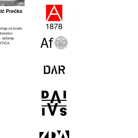
rtić Prečko
ječaja za izradu
ektonsko-
g rješenja
RTIĆA