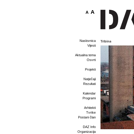
A
A
Naslovnica
Tribina
Vijesti
Aktualna tema
Osvrti
Projekti
Natječaji
Rezultati
Kalendar
Programi
Arhitekti
Tvrtke
Postani član
DAZ Info
Organizacija