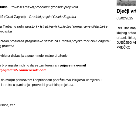
Jukić
-
Povijest i razvoj procedure gradskih projekata
Dječji v
lić
(Grad Zagreb) -
Gradski projekti Grada Zagreba
05/02/2025
iva Trebamo radni prostor) -
Istraživanje i prijedlozi prenamjene dijela bivše
Rezultati nat
repčanka
idejnog arhit
urbanističko
Izrada prostorno-programske studije za Gradski projekt Park Novi Zagreb i
DJEČJEG V
og procesa
PREČKO.
dviđena diskusija a potom neformalno druženje.
 broj mjesta molimo da se zainteresirani
prijave na e-mail
p@agram365.onmicrosoft.com
a svojim prisustvom i doprinosom podržite ovu inicijativu usmjerenu
i struke u planiranju i provedbi gradskih projekata.
tribina
,
zec