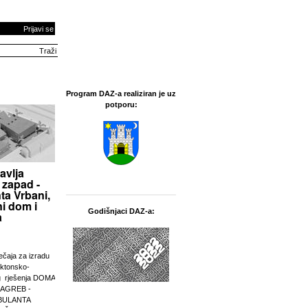
Prijavi se
Program DAZ-a realiziran je uz
potporu:
avlja
 zapad -
ta Vrbani,
i dom i
Godišnjaci DAZ-a:
a
ječaja za izradu
ektonsko-
g rješenja DOMA
ZAGREB -
BULANTA