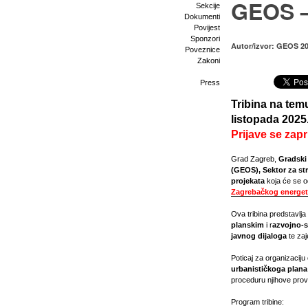
GEOS –
Sekcije
Dokumenti
Povijest
Sponzori
Autor/izvor: GEOS 20
Poveznice
Zakoni
Press
Tribina na temu
listopada 2025
Prijave se zap
Grad Zagreb,
Gradski 
(GEOS), Sektor za str
projekata
koja će se o
Zagrebačkog energet
Ova tribina predstavlj
planskim
i r
azvojno-s
javnog dijaloga
te za
Poticaj za organizaciju 
urbanističkoga plana
proceduru njihove pro
Program tribine: