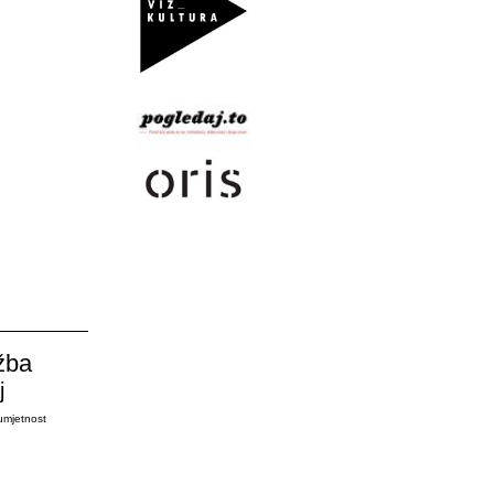
žba
j
umjetnost