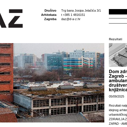
Društvo
Trg bana Josipa Jelačića 3/1
Arhitekata
t +385 1 4816151
Zagreba
daz@d-a-z.hr
Rezultati
Dom zdr
Zagreb -
ambulan
društven
knjižnic
05/09/2025
Rezultati nat
idejnog arhit
urbanističko
ZDRAVLJA 
ZAPAD - AM