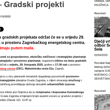
 Gradski projekti
VRBANI, DR
KNJIŽNICA.
Rezultati
/10/2025
 gradskih projekata održat će se u srijedu 29.
Dječji vr
. u prostoru Zagrebačkog energetskog centra.
odbor S
rimaju putem maila.
Sela
02/04/2025
ured za gospodarstvo, ekološku održivost i strategijsko planiranje
ategijsko i prostorno planiranje
, organizira
tribinu na temu gradskih
Rezultati Nat
držati u
srijedu, 29. listopada 2025.
godine u
17:30 sati
u prostoru
idejnog rješe
skog centra
(ZEC)
,
Maksimirska cesta 51a
, Zagreb.
namjene DJ
MJESNOG 
a prvu u nizu planiranih tematskih događanja posvećenih
prostorno-
SESVETSKA
trategijskim
pitanjima Grada Zagreba, s ciljem otvaranja
stručnog i
jedničkog promišljanja rješenja aktualnih
urbanističkih izazova
.
Rezultati
ove tribine jest činjenica da su
izmjenama i dopunama Generalnoga
Grada Zagreba izmijenjeni brojni aspekti vezani uz gradske projekte i
vedbe (članak 101. GUP-a).