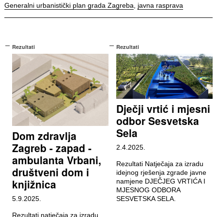
Generalni urbanistički plan grada Zagreba
,
javna rasprava
Rezultati
Rezultati
Dječji vrtić i mjesni
odbor Sesvetska
Sela
Dom zdravlja
Zagreb - zapad -
2.4.2025.
ambulanta Vrbani,
Rezultati Natječaja za izradu
društveni dom i
idejnog rješenja zgrade javne
knjižnica
namjene DJEČJEG VRTIĆA I
MJESNOG ODBORA
5.9.2025.
SESVETSKA SELA.
Rezultati natječaja za izradu