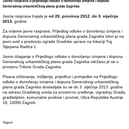
Javna rasprava o prijedlogu odluke o donošenju izmjena i dopuna
Generalnog urbanističkog plana grada Zagreba
Javna rasprava trajala je
od 20. prosinca 2012. do 3. siječnja
2013.
godine.
Za vrijeme javne rasprave, Prijedlog odluke o donošenju izmjena i
dopuna Generalnog urbanističkog plana grada Zagreba izlon je na
javni uvid u predvorju zgrade Gradske uprave na lokaciji Trg
Stjepana Radića 1.
Javno izlaganje o Prijedlogu odluke o donošenju izmjena i dopuna
Generalnog urbanističkog plana grada Zagreba održano je se u
prostoru Tribine Grada Zagreba.
Pisana očitovanja, mišljenja, prijedlozi i primjedbe na Prijedlogu
odluke o donošenju izmjena i dopuna Generalnog urbanističkog
plana grada Zagreba dostavljala su se do 3. siječnja 2013. godine
na adresu Gradskog ureda za prostorno uređenje, izgradnju Grada,
graditeljstvo, komunalne poslove i promet, Ulica Republike Austrije
18, 10000 Zagreb.
Tagovi