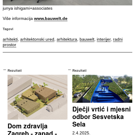
junya ishigami+associates
Više informacija
www.bauwelt.de
Tagovi
arhitekti
,
arhitektonski ured
,
arhitektura
,
bauwelt
,
interijer
,
radni
prostor
Rezultati
Rezultati
Dječji vrtić i mjesni
odbor Sesvetska
Sela
Dom zdravlja
Zagreb - zapad -
2.4.2025.