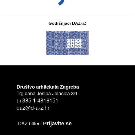
Godišnjaci DAZ-a:
Društvo arhitekata Zagreba
Trg bana Josipa Jelacica 3/1
+385 1 4816151
t
daz@d-a-z.hr
DAZ bilten:
Prijavite se