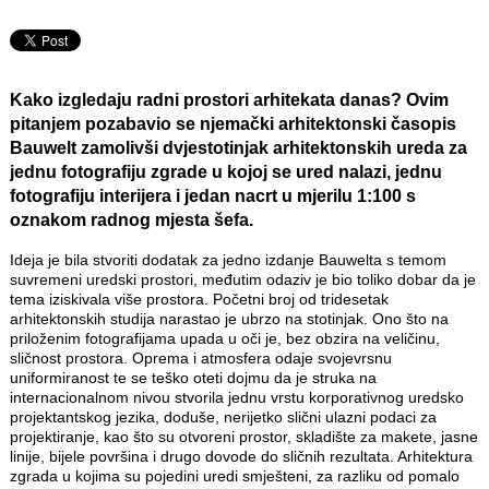
Kako izgledaju radni prostori arhitekata danas? Ovim
pitanjem pozabavio se njemački arhitektonski časopis
Bauwelt
zamolivši dvjestotinjak arhitektonskih ureda za
jednu fotografiju zgrade u kojoj se ured nalazi, jednu
fotografiju interijera i jedan nacrt u mjerilu 1:100 s
oznakom radnog mjesta šefa.
Ideja je bila stvoriti dodatak za jedno izdanje Bauwelta s temom
suvremeni uredski prostori, međutim odaziv je bio toliko dobar da je
tema iziskivala više prostora. Početni broj od tridesetak
arhitektonskih studija narastao je ubrzo na stotinjak. Ono što na
priloženim fotografijama upada u oči je, bez obzira na veličinu,
sličnost prostora. Oprema i atmosfera odaje svojevrsnu
uniformiranost te se teško oteti dojmu da je struka na
internacionalnom nivou stvorila jednu vrstu korporativnog uredsko
projektantskog jezika, doduše, nerijetko slični ulazni podaci za
projektiranje, kao što su otvoreni prostor, skladište za makete, jasne
linije, bijele površina i drugo dovode do sličnih rezultata. Arhitektura
zgrada u kojima su pojedini uredi smješteni, za razliku od pomalo