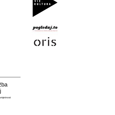
žba
j
umjetnost