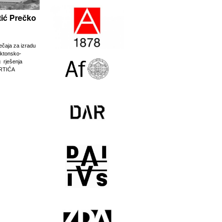
rtić Prečko
ječaja za izradu
ektonsko-
g rješenja
RTIĆA