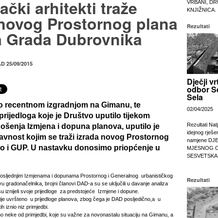
čki arhitekti traže
VRBANI, DR
KNJIŽNICA.
 novog Prostornog plana
Rezultati
a Grada Dubrovnika
AD 25/09/2015
Dječji vr
odbor S
Sela
 recentnom izgradnjom na Gimanu, te
02/04/2025
rijedloga koje je Društvo uputilo tijekom
Rezultati Nat
šenja Izmjena i dopuna planova, uputilo je
idejnog rješe
javnost kojim se traži izrada novog Prostornog
namjene DJ
ao i GUP. U nastavku donosimo priopćenje u
MJESNOG 
SESVETSKA
 posljednjim Izmjenama i dopunama Prostornog i Generalnog urbanističkog
Rezultati
ivu gradonačelnika, brojni članovi DAD-a su se uključili u davanje analiza
u iznijeli svoje prijedloge za predstojeće Izmjene i dopune.
 nije uvršteno u prijedloge planova, zbog čega je DAD posljedično,a u
h iznio niz primjedbi.
mo neke od primjedbi, koje su važne za novonastalu situaciju na Gimanu, a