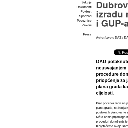
Dubrova
Sekcije
Dokumenti
izradu
Povijest
Sponzori
i GUP-
Poveznice
Zakoni
Press
Autor/izvor: DAZ / D
DAD potaknuto
neusvajanjem p
procedure dono
priopćenje za 
plana grada k
cijelosti.
Prije početka rada na
plana grada, na inicijat
postojećih planova te s
Ništa od tih prijedloga
proceduri donošenja isti
Iznijeti ćemo ovdje sa