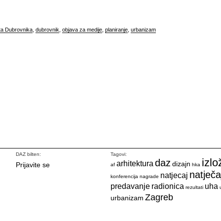
ta Dubrovnika
,
dubrovnik
,
objava za medije
,
planiranje
,
urbanizam
DAZ bilten:
Tagovi:
izlo
daz
arhitektura
dizajn
Prijavite se
af
hka
natječa
natjecaj
konferencija
nagrade
predavanje
radionica
uha
rezultati
Zagreb
urbanizam