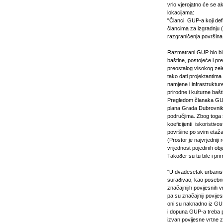
vrlo vjerojatno će se ak
lokacijama:
"Članci GUP-a koji defin
člancima za izgradnju (
razgraničenja površina j
Razmatrani GUP bio bi kv
baštine, postojeće i pre
preostalog visokog zel
tako dati projektantim
namjene i infrastruktu
prirodne i kulturne baš
Pregledom članaka GUP
plana Grada Dubrovnika
područjima. Zbog toga s
koeficijenti iskoristivo
površine po svim etaž
(Prostor je najvrjedni
vrijednost pojedinih obje
Također su tu bile i pr
"U dvadesetak urbanist
surađivao, kao posebnu
značajnijih povijesnih 
pa su značajniji povije
oni su naknadno iz GUP-
i dopuna GUP-a treba p
izvan povijesne vrtne 