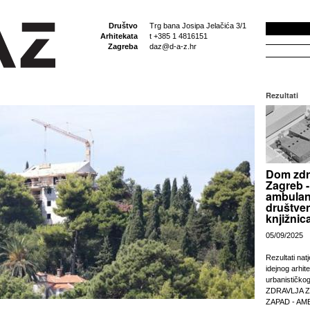
Društvo
Trg bana Josipa Jelačića 3/1
Arhitekata
t +385 1 4816151
Zagreba
daz@d-a-z.hr
Rezultati
Dom zdr
Zagreb -
ambulan
društven
knjižnic
05/09/2025
Rezultati nat
idejnog arhit
urbanističko
ZDRAVLJA 
ZAPAD - AM