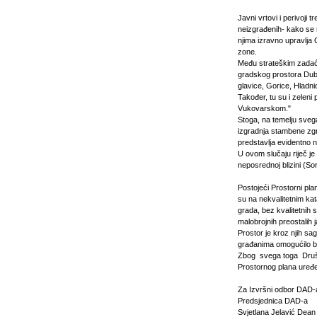
Javni vrtovi i perivoji 
neizgrađenih- kako se 
njima izravno upravlja 
zone.
Među strateškim zadaćam
gradskog prostora Dubr
glavice, Gorice, Hladni
Također, tu su i zeleni
Vukovarskom."
Stoga, na temelju sve
izgradnja stambene zg
predstavlja evidentno n
U ovom slučaju riječ je 
neposrednoj blizini (So
Postojeći Prostorni pl
su na nekvalitetnim kat
grada, bez kvalitetnih s
malobrojnih preostalih 
Prostor je kroz njih sa
građanima omogućilo bo
Zbog svega toga Društ
Prostornog plana uređ
Za Izvršni odbor DAD-
Predsjednica DAD-a
Svjetlana Jelavić Dean