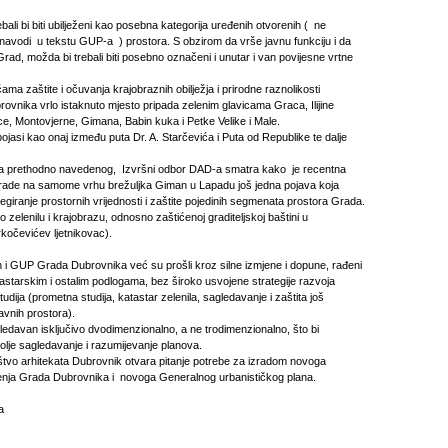
trebali bi biti ubilježeni kao posebna kategorija uređenih otvorenih ( ne
navodi u tekstu GUP-a ) prostora. S obzirom da vrše javnu funkciju i da
Grad, možda bi trebali biti posebno označeni i unutar i van povijesne vrtne
a zaštite i očuvanja krajobraznih obilježja i prirodne raznolikosti
ovnika vrlo istaknuto mjesto pripada zelenim glavicama Graca, Ilijine
ce, Montovjerne, Gimana, Babin kuka i Petke Velike i Male.
 pojasi kao onaj između puta Dr. A. Starčevića i Puta od Republike te dalje
ga prethodno navedenog, Izvršni odbor DAD-a smatra kako je recentna
rade na samome vrhu brežuljka Giman u Lapadu još jedna pojava koja
egiranje prostornih vrijednosti i zaštite pojedinih segmenata prostora Grada.
o zelenilu i krajobrazu, odnosno zaštićenoj graditeljskoj baštini u
rkočevićev ljetnikovac).
an i GUP Grada Dubrovnika već su prošli kroz silne izmjene i dopune, rađeni
astarskim i ostalim podlogama, bez široko usvojene strategije razvoja
tudija (prometna studija, katastar zelenila, sagledavanje i zaštita još
javnih prostora).
gledavan isključivo dvodimenzionalno, a ne trodimenzionalno, što bi
lje sagledavanje i razumijevanje planova.
vo arhitekata Dubrovnik otvara pitanje potrebe za izradom novoga
enja Grada Dubrovnika i novoga Generalnog urbanističkog plana.
a