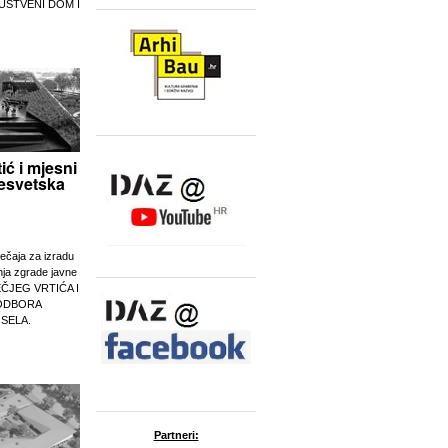
UŠTVENI DOM I
tić i mjesni
esvetska
ječaja za izradu
nja zgrade javne
EČJEG VRTIĆA I
ODBORA
 SELA.
Partneri: