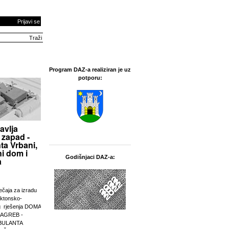
Prijavi se
Program DAZ-a realiziran je uz
potporu:
avlja
 zapad -
ta Vrbani,
i dom i
Godišnjaci DAZ-a:
a
ječaja za izradu
ektonsko-
g rješenja DOMA
ZAGREB -
BULANTA