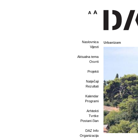
A
A
Naslovnica
Urbanizam
Vijesti
Aktualna tema
Osvrti
Projekti
Natječaji
Rezultati
Kalendar
Programi
Arhitekti
Tvrtke
Postani član
DAZ Info
Organizacija