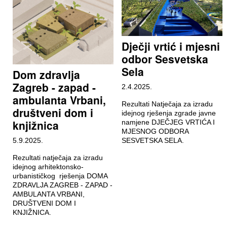
Dječji vrtić i mjesni
odbor Sesvetska
Sela
Dom zdravlja
Zagreb - zapad -
2.4.2025.
ambulanta Vrbani,
Rezultati Natječaja za izradu
društveni dom i
idejnog rješenja zgrade javne
knjižnica
namjene DJEČJEG VRTIĆA I
MJESNOG ODBORA
5.9.2025.
SESVETSKA SELA.
Rezultati natječaja za izradu
idejnog arhitektonsko-
urbanističkog rješenja DOMA
ZDRAVLJA ZAGREB - ZAPAD -
AMBULANTA VRBANI,
DRUŠTVENI DOM I
KNJIŽNICA.