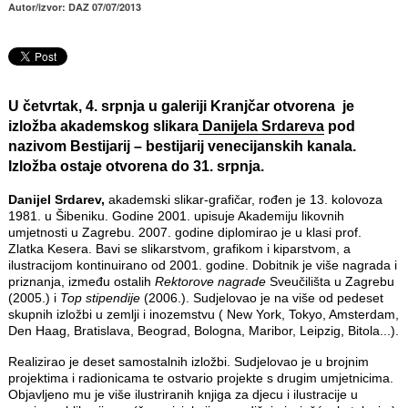
Autor/izvor: DAZ 07/07/2013
U četvrtak, 4. srpnja u galeriji Kranjčar otvorena je
izložba akademskog slikara
Danijela Srdareva
pod
nazivom Bestijarij – bestijarij venecijanskih kanala.
Izložba ostaje otvorena
do 31. srpnja
.
Danijel Srdarev,
akademski slikar-grafičar, rođen je 13. kolovoza
1981. u Šibeniku. Godine 2001. upisuje Akademiju likovnih
umjetnosti u Zagrebu. 2007. godine diplomirao je u klasi prof.
Zlatka Kesera. Bavi se slikarstvom, grafikom i kiparstvom, a
ilustracijom kontinuirano od 2001. godine. Dobitnik je više nagrada i
priznanja, između ostalih
Rektorove nagrade
Sveučilišta u Zagrebu
(2005.) i
Top stipendije
(2006.). Sudjelovao je na više od pedeset
skupnih izložbi u zemlji i inozemstvu ( New York, Tokyo, Amsterdam,
Den Haag, Bratislava, Beograd, Bologna, Maribor, Leipzig, Bitola...).
Realizirao je deset samostalnih izložbi. Sudjelovao je u brojnim
projektima i radionicama te ostvario projekte s drugim umjetnicima.
Objavljeno mu je više ilustriranih knjiga za djecu i ilustracije u