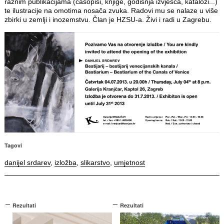
raznim publikacijama (časopisi, knjige, godišnja izvješća, katalozi...)
te ilustracije na omotima nosača zvuka. Radovi mu se nalaze u više
zbirki u zemlji i inozemstvu. Član je HZSU-a. Živi i radi u Zagrebu.
Tagovi
danijel srdarev
,
izložba
,
slikarstvo
,
umjetnost
Rezultati
Rezultati