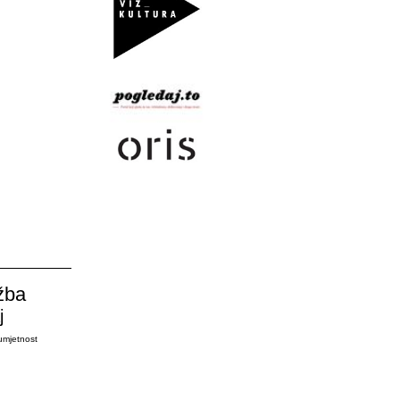
žba
j
umjetnost