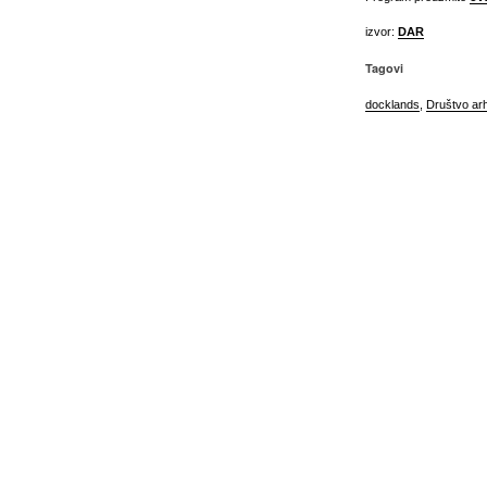
izvor:
DAR
Tagovi
docklands
,
Društvo arh