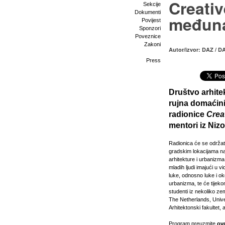
Creativ
Sekcije
Dokumenti
međuna
Povijest
Sponzori
Poveznice
Zakoni
Autor/izvor: DAZ / D
Press
Društvo arhite
rujna
domaćini
radionice
Crea
mentori iz Nizo
Radionica će se održati
gradskim lokacijama na
arhitekture i urbanizma
mladih ljudi imajući u 
luke, odnosno luke i o
urbanizma, te će tijeko
studenti iz nekoliko ze
The Netherlands, Unive
Arhitektonski fakultet, 
Program preuzmite
ov