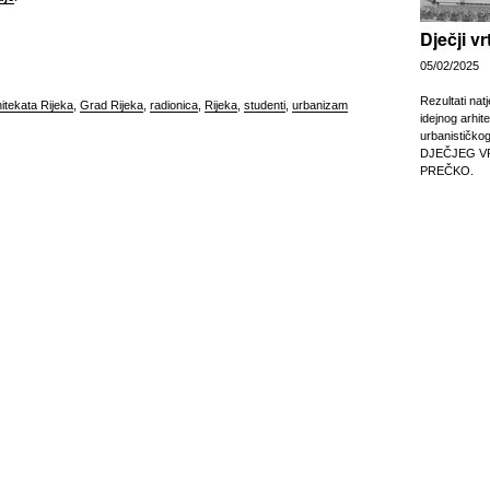
Dječji v
05/02/2025
Rezultati nat
itekata Rijeka
,
Grad Rijeka
,
radionica
,
Rijeka
,
studenti
,
urbanizam
idejnog arhit
urbanističko
DJEČJEG V
PREČKO.