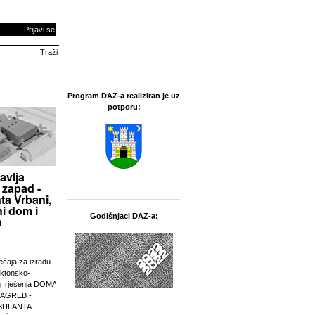
Prijavi se
Program DAZ-a realiziran je uz
potporu:
avlja
 zapad -
ta Vrbani,
i dom i
Godišnjaci DAZ-a:
a
ječaja za izradu
ektonsko-
g rješenja DOMA
ZAGREB -
BULANTA