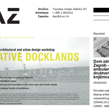
Društvo
Trg bana Josipa Jelačića 3/1
Arhitekata
t +385 1 4816151
Zagreba
daz@d-a-z.hr
Rezultati
Dom zdr
Zagreb -
ambulan
društven
knjižnic
05/09/2025
Rezultati nat
idejnog arhit
urbanističko
ZDRAVLJA 
ZAPAD - AM