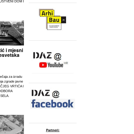
UŠTVENI DOM I
tić i mjesni
esvetska
ječaja za izradu
nja zgrade javne
EČJEG VRTIĆA I
ODBORA
 SELA.
Partneri: