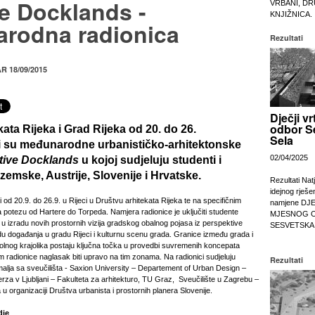
e Docklands -
VRBANI, DR
KNJIŽNICA.
rodna radionica
Rezultati
AR 18/09/2015
Dječji vr
odbor S
kata Rijeka i Grad Rijeka od
20. do 26.
Sela
 su međunarodne urbanističko-arhitektonske
02/04/2025
tive Docklands
u kojoj sudjeluju studenti i
zemske, Austrije, Slovenije i Hrvatske.
Rezultati Nat
idejnog rješe
 od 20.9. do 26.9. u Rijeci u Društvu arhitekata Rijeka te na specifičnim
namjene DJ
 potezu od Hartere do Torpeda. Namjera radionice je uključiti studente
MJESNOG 
 u izradu novih prostornih vizija gradskog obalnog pojasa iz perspektive
SESVETSKA
vidu događanja u gradu Rijeci i kulturnu scenu grada. Granice između grada i
kolnog krajolika postaju ključna točka u provedbi suvremenih koncepata
m radionice naglasak biti upravo na tim zonama. Na radionici sudjeluju
Rezultati
malja sa sveučilišta - Saxion University – Departement of Urban Design –
rza v Ljubljani – Fakulteta za arhitekturo, TU Graz, Sveučilište u Zagrebu –
a u organizaciji Društva urbanista i prostornih planera Slovenije.
dje
.