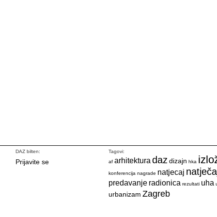
DAZ bilten:
Tagovi:
izlo
daz
arhitektura
dizajn
Prijavite se
af
hka
natječa
natjecaj
konferencija
nagrade
predavanje
radionica
uha
rezultati
Zagreb
urbanizam