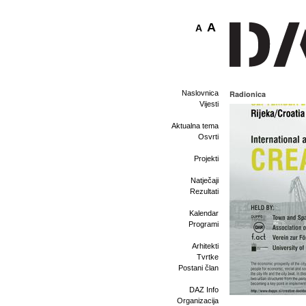
A
A
Naslovnica
Radionica
Vijesti
Aktualna tema
Osvrti
Projekti
Natječaji
Rezultati
Kalendar
Programi
Arhitekti
Tvrtke
Postani član
DAZ Info
Organizacija