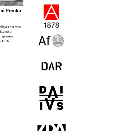
rtić Prečko
ječaja za izradu
ektonsko-
g rješenja
RTIĆA