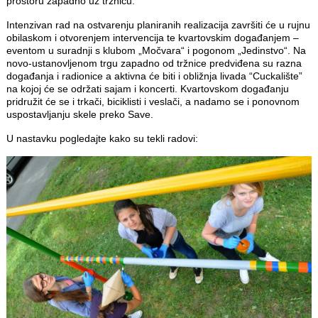
prostoru zapadno uz tržnicu.
Intenzivan rad na ostvarenju planiranih realizacija završiti će u rujnu
obilaskom i otvorenjem intervencija te kvartovskim događanjem –
eventom u suradnji s klubom „Močvara“ i pogonom „Jedinstvo“. Na
novo-ustanovljenom trgu zapadno od tržnice predviđena su razna
događanja i radionice a aktivna će biti i obližnja livada “Cuckalište”
na kojoj će se održati sajam i koncerti. Kvartovskom događanju
pridružit će se i trkači, biciklisti i veslači, a nadamo se i ponovnom
uspostavljanju skele preko Save.
U nastavku pogledajte kako su tekli radovi: