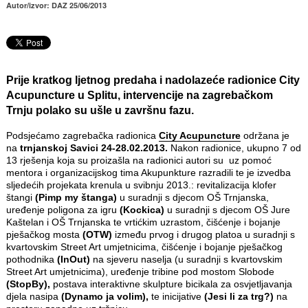
Autor/izvor: DAZ 25/06/2013
Prije kratkog ljetnog predaha i nadolazeće radionice
City
Acupuncture
u
Splitu
, intervencije na zagrebačkom
Trnju
polako su ušle u završnu fazu.
Podsjećamo zagrebačka radionica
City Acupuncture
održana je
na
trnjanskoj Savici 24-28.02.2013.
Nakon radionice, ukupno 7 od
13 rješenja koja su proizašla na radionici autori su uz pomoć
mentora i organizacijskog tima Akupunkture razradili te je izvedba
sljedećih projekata krenula u svibnju 2013.: revitalizacija klofer
štangi
(Pimp my štanga)
u suradnji s djecom OŠ Trnjanska,
uređenje poligona za igru
(Kockica)
u suradnji s djecom OŠ Jure
Kaštelan i OŠ Trnjanska te vrtićkim uzrastom, čišćenje i bojanje
pješačkog mosta
(OTW)
između prvog i drugog platoa u suradnji s
kvartovskim Street Art umjetnicima, čišćenje i bojanje pješačkog
pothodnika
(InOut)
na sjeveru naselja (u suradnji s kvartovskim
Street Art umjetnicima), uređenje tribine pod mostom Slobode
(StopBy),
postava interaktivne skulpture bicikala za osvjetljavanja
djela nasipa
(Dynamo ja volim),
te inicijative
(Jesi li za trg?)
na