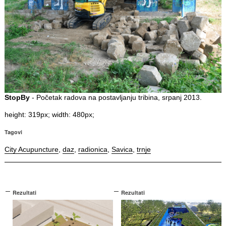
StopBy
- Početak radova na postavljanju tribina, srpanj 2013.
height: 319px; width: 480px;
Tagovi
City Acupuncture
,
daz
,
radionica
,
Savica
,
trnje
Rezultati
Rezultati