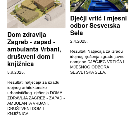
Dječji vrtić i mjesni
odbor Sesvetska
Sela
Dom zdravlja
Zagreb - zapad -
2.4.2025.
ambulanta Vrbani,
Rezultati Natječaja za izradu
društveni dom i
idejnog rješenja zgrade javne
knjižnica
namjene DJEČJEG VRTIĆA I
MJESNOG ODBORA
5.9.2025.
SESVETSKA SELA.
Rezultati natječaja za izradu
idejnog arhitektonsko-
urbanističkog rješenja DOMA
ZDRAVLJA ZAGREB - ZAPAD -
AMBULANTA VRBANI,
DRUŠTVENI DOM I
KNJIŽNICA.