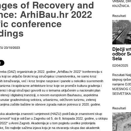
nges of Recovery and
VRBANI, DR
KNJIŽNICA.
nce: ArhiBau.hr 2022
Rezultati
fic conference
dings
ZU 23/10/2023
Dječji vr
odbor S
Sela
02/04/2025
reba (DAZ) organiziralo je 2022. godine „ArhiBau.hr 2022“ konferenciju s
Rezultati Nat
koji se uključio široki krug stručnjaka i znanstvenika, ne samo kroz
idejnog rješe
h istraživanja, već i kroz brojne rasprave i panele u nekoliko suvremenih
namjene DJ
banizma i krajobrazne arhitekture kroz koje se promiče kultura građenja i
MJESNOG 
enici i drugi stručnjaci govorili su o temama uključenim u nacionalni plan
SESVETSKA
zelenoj i digitalnoj tranziciji, o novom europskom Bauhausu, aspektima
unutar građevinskog sektora, urbanizmu, održivom turizmu, zelenoj
 pitanjima zaštite baštine te obnove zgrada nakon potresa iz 2020. godine.
Rezultati
ka akademija znanosti i umjetnosti (HAZU) podržala je znanstveni skup
ornosti“ koji je održan u Zagrebu od 5. do 8. listopada 2022. godine, u sklopu
022“ u Areni Zagreb. Akademija je u tom pogledu uvelike pridonijela
ke, što najbolje sažima izjava koju je na otvaranju skupa dao akademik