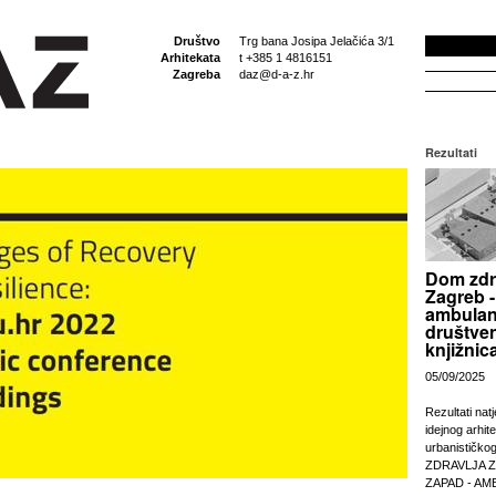
Društvo
Trg bana Josipa Jelačića 3/1
Arhitekata
t +385 1 4816151
Zagreba
daz@d-a-z.hr
Rezultati
Dom zdr
Zagreb -
ambulan
društven
knjižnic
05/09/2025
Rezultati nat
idejnog arhit
urbanističko
ZDRAVLJA 
ZAPAD - AM