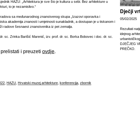
sjednik HAZU: „Arhitektura je sve što je kultura u sebi. Bez arhitekture u
tekturi, to je nezamislivo.“
Dječji v
 radova sa međunarodnog znanstvenog skupa „Izazovi oporavka i
05/02/2025
atska akademija znanosti i umjetnosti sunakladnik, a dostupan je u tiskanom i
rži radove šesnaest znanstvenika iz pet zemalja.
Rezultati nat
idejnog arhit
 dr. sc. Zrinka Barišić Marenić, izv. prof. dr. sc. Borka Bobovec i doc. dr. sc.
urbanističko
DJEČJEG V
PREČKO.
relistati i preuzeti
ovdje
.
022
,
HAZU
,
Hrvatski muzej arhitekture
,
konferencija
,
zbornik