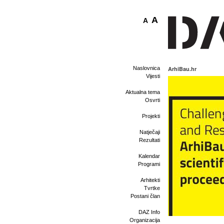
A
A
Naslovnica
ArhiBau.hr
Vijesti
Aktualna tema
Osvrti
Projekti
Natječaji
Rezultati
Kalendar
Programi
Arhitekti
Tvrtke
Postani član
DAZ Info
Organizacija