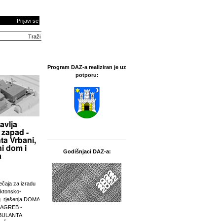
Prijavi se
Program DAZ-a realiziran je uz
potporu:
avlja
 zapad -
ta Vrbani,
i dom i
Godišnjaci DAZ-a:
a
ječaja za izradu
ektonsko-
g rješenja DOMA
ZAGREB -
BULANTA