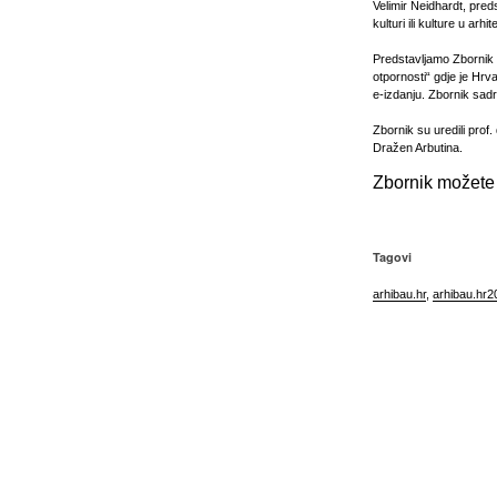
Velimir Neidhardt, pred
kulturi ili kulture u arhi
Predstavljamo Zbornik
otpornosti“ gdje je Hrv
e-izdanju. Zbornik sad
Zbornik su uredili prof.
Dražen Arbutina.
Zbornik možete p
Tagovi
arhibau.hr
,
arhibau.hr2