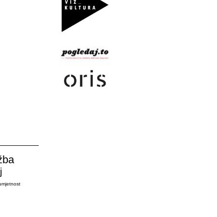
žba
j
umjetnost