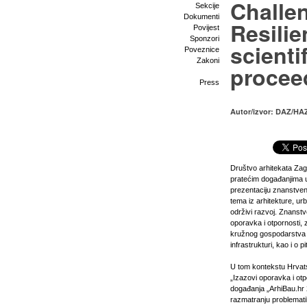
Challe
Sekcije
Dokumenti
Resilie
Povijest
Sponzori
scienti
Poveznice
Zakoni
procee
Press
Autor/izvor: DAZ/HA
Društvo arhitekata Zag
pratećim događanjima u 
prezentaciju znanstveni
tema iz arhitekture, ur
održivi razvoj. Znanstv
oporavka i otpornosti, 
kružnog gospodarstva 
infrastrukturi, kao i o
U tom kontekstu Hrvats
„Izazovi oporavka i otp
događanja „ArhiBau.hr 2
razmatranju problemati