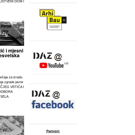
UŠTVENI DOM I
tić i mjesni
esvetska
ječaja za izradu
nja zgrade javne
EČJEG VRTIĆA I
ODBORA
 SELA.
Partneri: