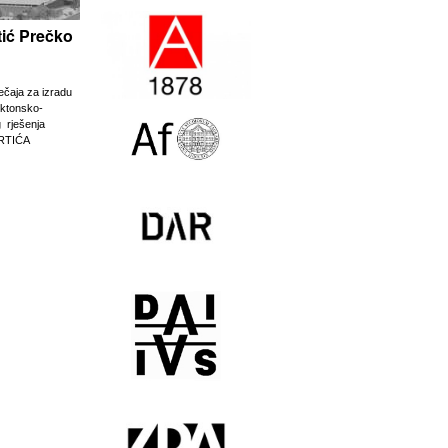
rtić Prečko
ječaja za izradu
ektonsko-
g rješenja
RTIĆA