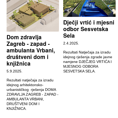
Dječji vrtić i mjesni
odbor Sesvetska
Sela
Dom zdravlja
Zagreb - zapad -
2.4.2025.
ambulanta Vrbani,
Rezultati Natječaja za izradu
društveni dom i
idejnog rješenja zgrade javne
knjižnica
namjene DJEČJEG VRTIĆA I
MJESNOG ODBORA
5.9.2025.
SESVETSKA SELA.
Rezultati natječaja za izradu
idejnog arhitektonsko-
urbanističkog rješenja DOMA
ZDRAVLJA ZAGREB - ZAPAD -
AMBULANTA VRBANI,
DRUŠTVENI DOM I
KNJIŽNICA.