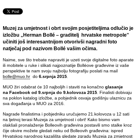
Muzej za umjetnost i obrt svojim posjetiteljima odlučio je
izložbu „Herman Bollé – graditelj hrvatske metropole“
učiniti još interesantnijom otvorivši nagradni foto
natječaj pod nazivom
Bollé vašim očima
.
Naime, sve što trebate napraviti je uzeti svoje digitalne foto aparate
ili mobitele u ruke i slikati najpoznatije Bolléove građevine iz vaše
perspektive te nam svoju najbolju fotografiju poslati na mail
bolle@muo.hr
do
6.srpnja 2015
.
MUO žiri odabrat će 10 najboljih i staviti na konačno
glasanje
na Facebook od 9.srpnja do 9.kolovoza 2015
. Finalisti dobivaju
na poklon katalog izložbe, a pobjednik osvaja godišnju ulaznicu za
sva događanja u MUO za 2016.
Nagrade finalistima i pobjedniku uručujemo 21.kolovoza u 12 sati
na ljetnoj terasi Muzeja za umjetnost i obrt! Kako bismo vam
olakšali pronalaženje Bolleovih građevina postavili smo stalke kroz
čije okvire možete gledati neku od Bolleovih građevina: ispred
Hrvatskog narodnog kazališta gledate zgradu Muzeja za zmjetnost