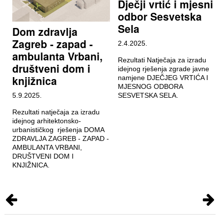
Dječji vrtić i mjesni
odbor Sesvetska
Sela
Dom zdravlja
Zagreb - zapad -
2.4.2025.
ambulanta Vrbani,
Rezultati Natječaja za izradu
društveni dom i
idejnog rješenja zgrade javne
knjižnica
namjene DJEČJEG VRTIĆA I
MJESNOG ODBORA
5.9.2025.
SESVETSKA SELA.
Rezultati natječaja za izradu
idejnog arhitektonsko-
urbanističkog rješenja DOMA
ZDRAVLJA ZAGREB - ZAPAD -
AMBULANTA VRBANI,
DRUŠTVENI DOM I
KNJIŽNICA.