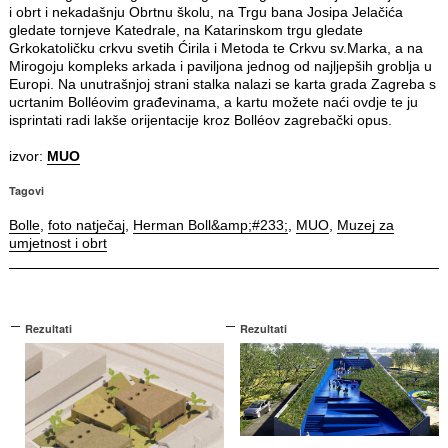
i obrt i nekadašnju Obrtnu školu, na Trgu bana Josipa Jelačića
gledate tornjeve Katedrale, na Katarinskom trgu gledate
Grkokatoličku crkvu svetih Ćirila i Metoda te Crkvu sv.Marka, a na
Mirogoju kompleks arkada i paviljona jednog od najljepših groblja u
Europi. Na unutrašnjoj strani stalka nalazi se karta grada Zagreba s
ucrtanim Bolléovim građevinama, a kartu možete naći ovdje te ju
isprintati radi lakše orijentacije kroz Bolléov zagrebački opus.
izvor:
MUO
Tagovi
Bolle
,
foto natječaj
,
Herman Boll&amp;#233;
,
MUO
,
Muzej za
umjetnost i obrt
Rezultati
Rezultati