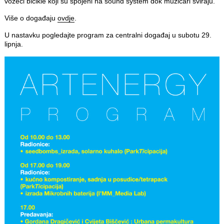
vozeći bicikle koji su spojeni na sound system dok muzičari sviraju.
Više o događaju
ovdje
.
U nastavku pogledajte program za centralni događaj u subotu 29.
lipnja.