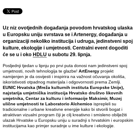
Uz niz ovotjednih događanja povodom hrvatskog ulaska
u
Europsku uniju
svrstava se i
Artenergy
, događanja u
organizaciji nekoliko institucija i udruga, jedinstveni spoj
kulture, ekologije i umjetnosti. Centralni event dogoditi
će se u i oko
HDLU
u subotu 29. lipnja.
Posljednji tjedan u lipnju po prvi puta donosi nam jedinstveni spoj
umjetnosti, novih tehnologija te glazbe!
ArtEnergy
projekt
namijenjen je da osvijesti i inspirira na važnost očuvanja okoliša,
iskoristivosti otpadnog materijala i odgovornosti prema Zemlji.
EUNIC Hrvatska (Mreža kulturnih instituta Europske Unije),
najstarija umjetnička institucija Hrvatsko društvo likovnih
umjetnika, Centar za kulturu i informacije Maksimir, Muzej
ulične umjetnosti te Laboratorio Alchemico
isprepleli su
tradicionalne i urbane kreativne energije kako bi stvorili bogat i
atraktivan vizualni program čiji je cilj kreativno i smisleno obilježiti
ulazak Hrvatske u Europsku uniju u suradnji s hrvatskim i europskim
institucijama kao primjer suradnje u ime kulture i ekologije.