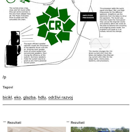
/p
Tagovi
bicikl
,
eko
,
glazba
,
hdlu
,
održivi razvoj
Rezultati
Rezultati