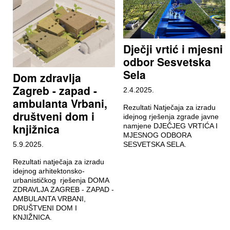
Dječji vrtić i mjesni
odbor Sesvetska
Sela
Dom zdravlja
Zagreb - zapad -
2.4.2025.
ambulanta Vrbani,
Rezultati Natječaja za izradu
društveni dom i
idejnog rješenja zgrade javne
knjižnica
namjene DJEČJEG VRTIĆA I
MJESNOG ODBORA
5.9.2025.
SESVETSKA SELA.
Rezultati natječaja za izradu
idejnog arhitektonsko-
urbanističkog rješenja DOMA
ZDRAVLJA ZAGREB - ZAPAD -
AMBULANTA VRBANI,
DRUŠTVENI DOM I
KNJIŽNICA.