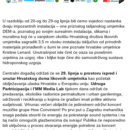
U razdoblju od 20-og do 29-og lipnja biti ćemo svjedoci nastanka
dvaju impozantnih instalacija – one priznatog talijanskog umjetnika
DEM-a, poznatog po svojim surealnim instalacija, slikama i
muralima koji će u vanjskom okolišu Hrvatskog društva likovnih
umjetnika sagraditi 3,5 m visoku instalaciju isključivo od prirodnih
materijala pronađenih u šumi te one poznate hrvatske umjetnice
Kristine Lenard. Unutrašnjost iste činit će oaza sa posebnim
uvjetima za uzgoj: ribe i biljke koje čine dio samoodrživog sustava
hidroponskog uzgoja.
Centralni događaj održati će se
29. lipnja u prostoru ispred i
unutar Hrvatskog doma likovnih umjetnika
kao početak
obilježavanja ulaska Hrvatske u Evropsku uniju.
Udruga
Parkticipacija i I’MM Media Lab
tijekom dana održati će
predavanja, ekološke radionice permakulture i urban gardeninga,
održivosti i recikliranja u kojima će građani imati prilike aktivno
sudjelovati. Vrhunac večeri obilježiti će jedinstveni održivi koncert
muzičke grupe How Convinient! Po prvi put u Zagrebu mehanička
snaga pedala stvoriti će energiju za pokretanje sound systema i na
taj način omogućiti glazbenicima da sviraju! Publika će neposredno
biti uključena u proces stvaranja energije potrebne za koncert