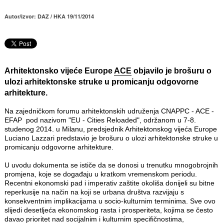
Autor/izvor: DAZ / HKA 19/11/2014
Arhitektonsko vijeće Europe
ACE
objavilo je brošuru o
ulozi arhitektonske struke u promicanju odgovorne
arhitekture.
Na zajedničkom forumu arhitektonskih udruženja CNAPPC - ACE -
EFAP pod nazivom "EU - Cities Reloaded", održanom u 7-8.
studenog 2014. u Milanu, predsjednik Arhitektonskog vijeća Europe
Luciano Lazzari predstavio je brošuru o ulozi arhitektonske struke u
promicanju odgovorne arhitekture.
U uvodu dokumenta se ističe da se donosi u trenutku mnogobrojnih
promjena, koje se događaju u kratkom vremenskom periodu.
Recentni ekonomski pad i imperativ zaštite okoliša donijeli su bitne
reperkusije na način na koji se urbana društva razvijaju s
konsekventnim implikacijama u socio-kulturnim terminima. Sve ovo
slijedi desetljeća ekonomskog rasta i prosperiteta, kojima se često
davao prioritet nad socijalnim i kulturnim specifičnostima,