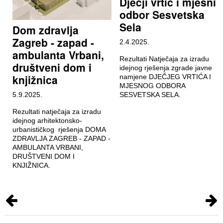
Dječji vrtić i mjesni
odbor Sesvetska
Sela
Dom zdravlja
Zagreb - zapad -
2.4.2025.
ambulanta Vrbani,
Rezultati Natječaja za izradu
društveni dom i
idejnog rješenja zgrade javne
knjižnica
namjene DJEČJEG VRTIĆA I
MJESNOG ODBORA
5.9.2025.
SESVETSKA SELA.
Rezultati natječaja za izradu
idejnog arhitektonsko-
urbanističkog rješenja DOMA
ZDRAVLJA ZAGREB - ZAPAD -
AMBULANTA VRBANI,
DRUŠTVENI DOM I
KNJIŽNICA.