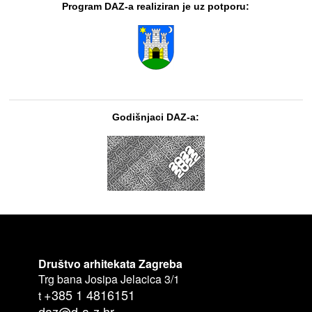
Program DAZ-a realiziran je uz potporu:
Godišnjaci DAZ-a:
Društvo arhitekata Zagreba
Trg bana Josipa Jelacica 3/1
+385 1 4816151
t
daz@d-a-z.hr