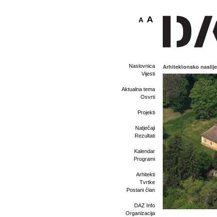
A
A
Naslovnica
Arhitektonsko naslij
Vijesti
Aktualna tema
Osvrti
Projekti
Natječaji
Rezultati
Kalendar
Programi
Arhitekti
Tvrtke
Postani član
DAZ Info
Organizacija