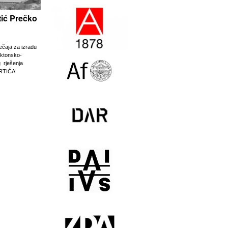
rtić Prečko
ječaja za izradu
ektonsko-
g rješenja
RTIĆA