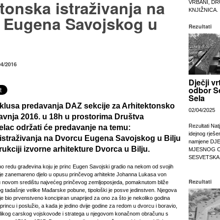
tonska istraživanja na
VRBANI, DR
KNJIŽNICA.
 Eugena Savojskog u
Rezultati
04/2016
Dječji vr
odbor S
Sela
iklusa predavanja DAZ sekcije za Arhitektonsko
02/04/2025
ravnja 2016. u 18h
u prostorima Društva
Rezultati Nat
elac
održati će predavanje na temu:
idejnog rješe
istraživanja na Dvorcu Eugena Savojskog u Bilju
namjene DJ
kciji izvorne arhitekture Dvorca u Bilju.
MJESNOG 
SESVETSKA
 po redu građevina koju je princ Eugen Savojski gradio na nekom od svojih
je zanemareno djelo u opusu prinčevog arhitekte Johanna Lukasa von
Rezultati
u novom središtu najvećeg prinčevog zemljoposjeda, pomaknutom bliže
 tadašnje velike Mađarske pobune, tipološki je posve jedinstven. Njegova
je bio prvenstveno koncipiran unaprijed za ono za što je nekoliko godina
princu i poslužio, a kada je jedino dvije godine za redom u dvorcu i boravio,
velikog carskog vojskovođe i stratega u njegovom konačnom obračunu s