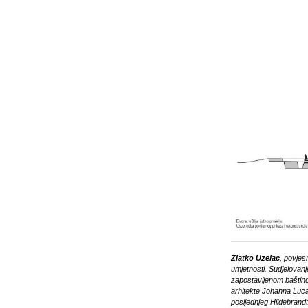
Zlatko Uzelac
, povjes
umjetnosti. Sudjelovanj
zapostavljenom baštino
arhitekte Johanna Luca
posljednjeg Hildebrand