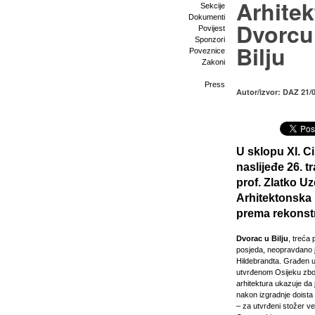
Arhitek
Sekcije
Dokumenti
Dvorcu
Povijest
Sponzori
Bilju
Poveznice
Zakoni
Press
Autor/izvor: DAZ 21/
U sklopu XI. C
naslijeđe
26. t
prof.
Zlatko Uz
Arhitektonska 
prema rekonstru
Dvorac u Bilju
, treća
posjeda, neopravdano 
Hildebrandta. Građen 
utvrđenom Osijeku zbog
arhitektura ukazuje da 
nakon izgradnje doista 
– za utvrđeni stožer 