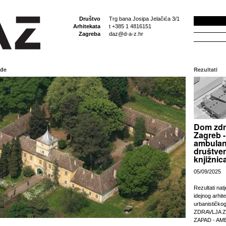
Društvo
Trg bana Josipa Jelačića 3/1
Arhitekata
t +385 1 4816151
Zagreba
daz@d-a-z.hr
eđe
Rezultati
Dom zdr
Zagreb -
ambulan
društven
knjižnic
05/09/2025
Rezultati nat
idejnog arhit
urbanističko
ZDRAVLJA 
ZAPAD - AM