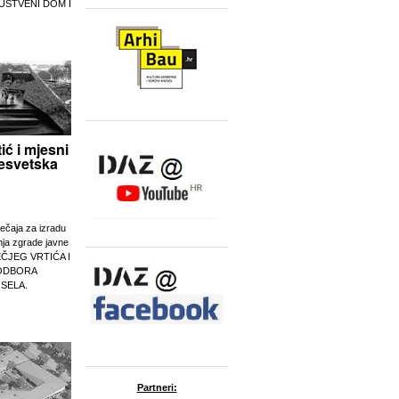
UŠTVENI DOM I
tić i mjesni
esvetska
ječaja za izradu
nja zgrade javne
EČJEG VRTIĆA I
ODBORA
 SELA.
Partneri: