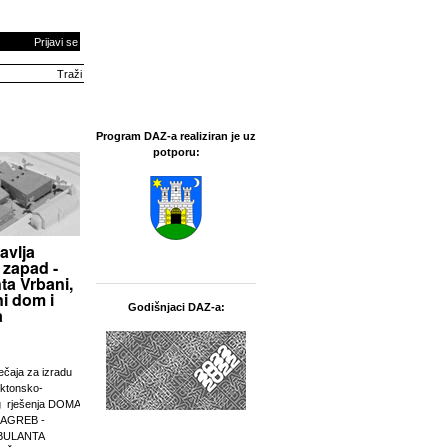
Prijavi se
Program DAZ-a realiziran je uz
potporu:
avlja
 zapad -
ta Vrbani,
i dom i
Godišnjaci DAZ-a:
a
ječaja za izradu
ektonsko-
g rješenja DOMA
ZAGREB -
BULANTA