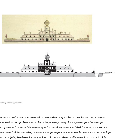
ničar umjetnosti i urbanist-konzervator, zaposlen u Institutu za povijest
e u valorizaciji Dvorca u Bilju dio je njegovog dugogodišnjeg bavljenja
m princa Eugena Savojskog u Hrvatskoj, kao i arhitekturom prinčevog
sa von Hildebrandta, u sklopu kojega je inicirao i vodio ponovnu izgradnju
tovog djela, tvrđavske vojničke crkve sv. Ane u Slavonskom Brodu. Uz