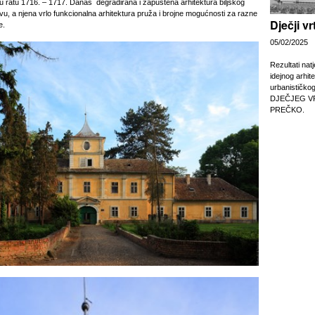
ratu 1716. – 1717. Danas degradirana i zapuštena arhitektura biljskog
vu, a njena vrlo funkcionalna arhitektura pruža i brojne mogućnosti za razne
Dječji v
e.
05/02/2025
Rezultati nat
idejnog arhit
urbanističko
DJEČJEG V
PREČKO.