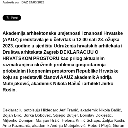
Autor/izvor: DAZ 24/03/2023
Akademija arhitektonske umjetnosti i znanosti Hrvatske
(AAUZ) predstavila je u četvrtak u 12.00 sati 23. ožujka
2023. godine u sjedištu Udruženja hrvatskih arhitekata i
Društva arhitekata Zagreb DEKLARACIJU O
HRVATSKOM PROSTORU kao prilog aktualnim
razmatranjima složenih problema gospodarenja
priobalnim i kopnenim prostorom Republike Hrvatske
koju su predstavili članovi AAUZ akademik Andrija
Mutnjaković, akademik Nikola Bašić i arhitekt Jerko
Rošin.
Deklaraciju potpisuju Hildegard Auf Franić, akademik Nikola Bašić,
Bojan Bilić, Borka Bobovec, Stijepo Butijer, Borislav Doklestić,
Miljenko Domijan, Marijan Hržić, Helena Knifić Schaps, Željko Koški,
Ante Kuzmanić, akademik Andrija Mutnjaković, Robert Plejić, Goran