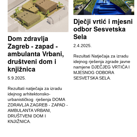
Dječji vrtić i mjesni
odbor Sesvetska
Sela
Dom zdravlja
Zagreb - zapad -
2.4.2025.
ambulanta Vrbani,
Rezultati Natječaja za izradu
društveni dom i
idejnog rješenja zgrade javne
knjižnica
namjene DJEČJEG VRTIĆA I
MJESNOG ODBORA
5.9.2025.
SESVETSKA SELA.
Rezultati natječaja za izradu
idejnog arhitektonsko-
urbanističkog rješenja DOMA
ZDRAVLJA ZAGREB - ZAPAD -
AMBULANTA VRBANI,
DRUŠTVENI DOM I
KNJIŽNICA.