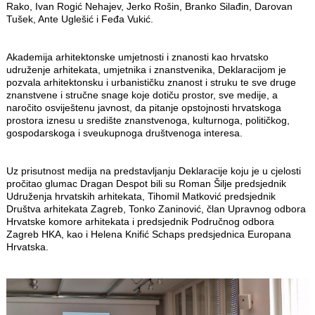
Rako, Ivan Rogić Nehajev, Jerko Rošin, Branko Silađin, Darovan
Tušek, Ante Uglešić i Feđa Vukić.
Akademija arhitektonske umjetnosti i znanosti kao hrvatsko
udruženje arhitekata, umjetnika i znanstvenika, Deklaracijom je
pozvala arhitektonsku i urbanističku znanost i struku te sve druge
znanstvene i stručne snage koje dotiču prostor, sve medije, a
naročito osviještenu javnost, da pitanje opstojnosti hrvatskoga
prostora iznesu u središte znanstvenoga, kulturnoga, političkog,
gospodarskoga i sveukupnoga društvenoga interesa.
Uz prisutnost medija na predstavljanju Deklaracije koju je u cjelosti
pročitao glumac Dragan Despot bili su Roman Šilje predsjednik
Udruženja hrvatskih arhitekata, Tihomil Matković predsjednik
Društva arhitekata Zagreb, Tonko Zaninović, član Upravnog odbora
Hrvatske komore arhitekata i predsjednik Područnog odbora
Zagreb HKA, kao i Helena Knifić Schaps predsjednica Europana
Hrvatska.