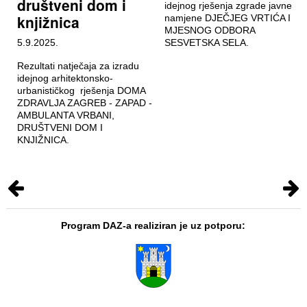
društveni dom i
idejnog rješenja zgrade javne
knjižnica
namjene DJEČJEG VRTIĆA I
MJESNOG ODBORA
5.9.2025.
SESVETSKA SELA.
Rezultati natječaja za izradu
idejnog arhitektonsko-
urbanističkog rješenja DOMA
ZDRAVLJA ZAGREB - ZAPAD -
AMBULANTA VRBANI,
DRUŠTVENI DOM I
KNJIŽNICA.
Program DAZ-a realiziran je uz potporu: