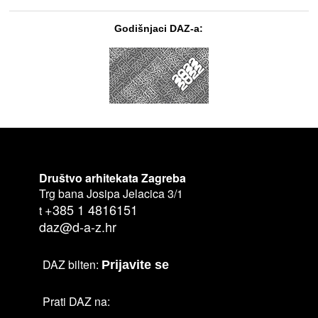
Godišnjaci DAZ-a:
Društvo arhitekata Zagreba
Trg bana Josipa Jelacica 3/1
+385 1 4816151
t
daz@d-a-z.hr
DAZ bilten:
Prijavite se
Prati DAZ na: