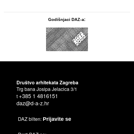
Godišnjaci DAZ-a:
Društvo arhitekata Zagreba
Trg bana Josipa Jelacica 3/1
+385 1 4816151
t
daz@d-a-z.hr
DAZ bilten:
Prijavite se