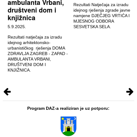
ambulanta Vrbani,
Rezultati Natječaja za izradu
društveni dom i
idejnog rješenja zgrade javne
knjižnica
namjene DJEČJEG VRTIĆA I
MJESNOG ODBORA
5.9.2025.
SESVETSKA SELA.
Rezultati natječaja za izradu
idejnog arhitektonsko-
urbanističkog rješenja DOMA
ZDRAVLJA ZAGREB - ZAPAD -
AMBULANTA VRBANI,
DRUŠTVENI DOM I
KNJIŽNICA.
Program DAZ-a realiziran je uz potporu: