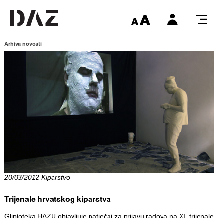
Arhiva novosti
20/03/2012 Kiparstvo
Trijenale hrvatskog kiparstva
Gliptoteka HAZU objavljuje natječaj za prijavu radova na
XI. trijenale