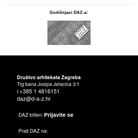
Godišnjaci DAZ-a:
Društvo arhitekata Zagreba
Trg bana Josipa Jelacica 3/1
+385 1 4816151
t
daz@d-a-z.hr
DAZ bilten:
Prijavite se
Prati DAZ na: