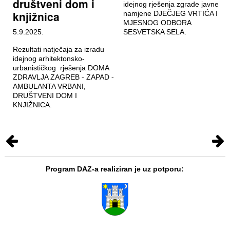
društveni dom i
idejnog rješenja zgrade javne
knjižnica
namjene DJEČJEG VRTIĆA I
MJESNOG ODBORA
5.9.2025.
SESVETSKA SELA.
Rezultati natječaja za izradu
idejnog arhitektonsko-
urbanističkog rješenja DOMA
ZDRAVLJA ZAGREB - ZAPAD -
AMBULANTA VRBANI,
DRUŠTVENI DOM I
KNJIŽNICA.
Program DAZ-a realiziran je uz potporu: