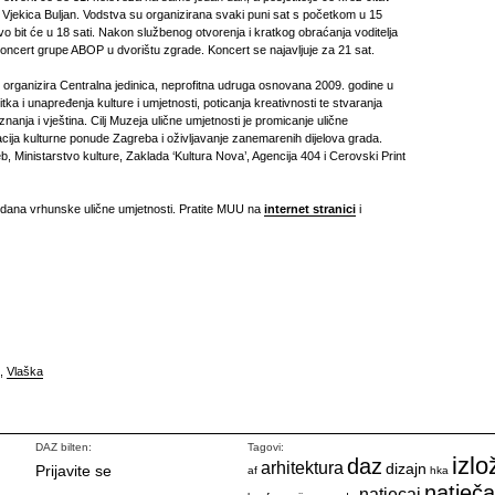
a Vjekica Buljan. Vodstva su organizirana svaki puni sat s početkom u 15
tvo bit će u 18 sati. Nakon službenog otvorenja i kratkog obraćanja voditelja
koncert grupe ABOP u dvorištu zgrade. Koncert se najavljuje za 21 sat.
i organizira Centralna jedinica, neprofitna udruga osnovana 2009. godine u
tka i unapređenja kulture i umjetnosti, poticanja kreativnosti te stvaranja
nanja i vještina. Cilj Muzeja ulične umjetnosti je promicanje ulične
acija kulturne ponude Zagreba i oživljavanje zanemarenih dijelova grada.
, Ministarstvo kulture, Zaklada ‘Kultura Nova’, Agencija 404 i Cerovski Print
dana vrhunske ulične umjetnosti. Pratite MUU na
internet stranici
i
,
Vlaška
DAZ bilten:
Tagovi:
izlo
daz
arhitektura
dizajn
Prijavite se
af
hka
natječa
natjecaj