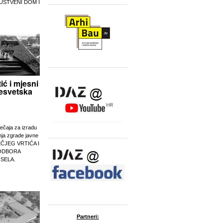
UŠTVENI DOM I
tić i mjesni
esvetska
ječaja za izradu
nja zgrade javne
EČJEG VRTIĆA I
ODBORA
 SELA.
Partneri: