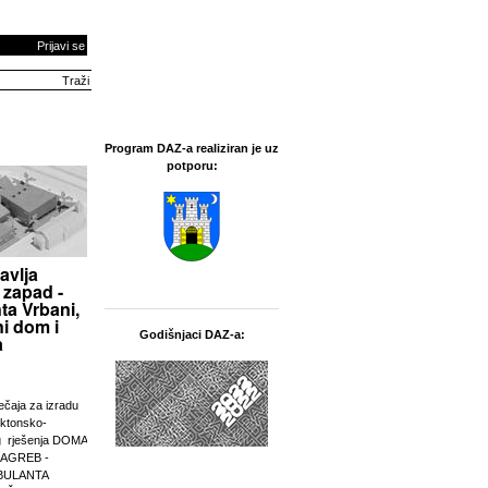
Prijavi se
Program DAZ-a realiziran je uz
potporu:
avlja
 zapad -
ta Vrbani,
i dom i
Godišnjaci DAZ-a:
a
ječaja za izradu
ektonsko-
g rješenja DOMA
ZAGREB -
BULANTA