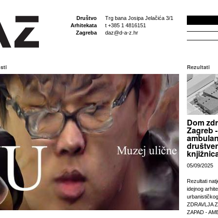
Društvo
Trg bana Josipa Jelačića 3/1
Arhitekata
t +385 1 4816151
Zagreba
daz@d-a-z.hr
sti
Rezultati
Dom zdr
Zagreb -
ambulan
društven
knjižnic
05/09/2025
Rezultati nat
idejnog arhit
urbanističko
ZDRAVLJA 
ZAPAD - AM