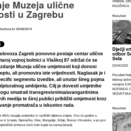
nje Muzeja ulične
VRBANI, DR
KNJIŽNICA.
osti u Zagrebu
Rezultati
zkultura.hr 20/08/2014
Dječji vr
odbor S
kolovoza
Zagreb ponovno postaje centar ulične
Sela
taroj vojnoj bolnici u Vlaškoj 87 održat će se
02/04/2025
 izdanje
Muzeja ulične umjetnosti
koji donosi
ptu, ali promovira iste vrijednosti. Naglasak je i
Rezultati Nat
ecific
segmentu izvedbe, ali unutar šireg pojma
idejnog rješe
namjene DJ
kulpturalnog ambijenta. Cilj je dovesti umjetnike
MJESNOG 
 mogu smatrati transgresivnima/avangardnima
SESVETSKA
h medija te široj publici približiti umjetnost kroz
ivanje promatrača u iskustvo rada.
Rezultati
MUU okuplja umjetnike iz različitih dijelova svijeta. Ove će godine u
e iz Izraela, Njemačke, Kine, Mongolije, Srbije, Bosne i Hrvatske, a po prvi
umjetničkih printova moći ćete kupiti na samoj lokaciji.