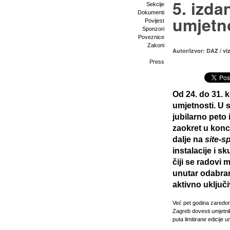
5. izda
Sekcije
Dokumenti
umjetn
Povijest
Sponzori
Poveznice
Zakoni
Autor/izvor: DAZ / vi
Press
Od
24. do 31. 
umjetnosti. U s
jubilarno peto
zaokret u konce
dalje na
site-sp
instalacije i s
čiji se radovi
unutar odabrani
aktivno uključ
Već pet godina zaredom 
Zagreb dovesti umjetnik
puta limitirane edicije 