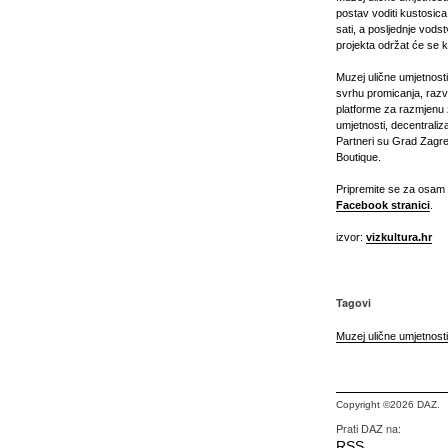
postav voditi kustosic
sati, a posljednje vods
projekta održat će se 
Muzej ulične umjetnost
svrhu promicanja, razvi
platforme za razmjenu z
umjetnosti, decentraliz
Partneri su Grad Zagreb
Boutique.
Pripremite se za osam 
Facebook stranici
.
izvor:
vizkultura.hr
Tagovi
Muzej ulične umjetnosti
Copyright ©2026 DAZ.
Prati DAZ na:
RSS