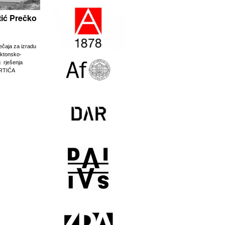
rtić Prečko
ječaja za izradu
ektonsko-
g rješenja
RTIĆA