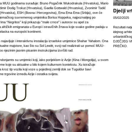
ma MUU godinama surađuje: Bruno Pogačnik Wukodrakula (Hrvatska), Mario
adimir Dodig Trokut (Hrvatska), Gaella Gottwald (Hrvatska), Zvonimir Tadić
Dječji v
ć (Hrvatska), ESH (Bosna i Hercegovina), Ema Ema Ema (Srbija), ove će
 njemačkog suvremenog umjetnika Borisa Hoppeka, najpoznatijeg po
05/02/2025
ma “Negritos” koji prikazuju “male crnce” i autorov su apel za
afričkih emigranata u Europi i stravičnih žrtava koje svake godine padaju u
Rezultati nat
elaska na europski kontinent.
idejnog arhit
urbanističko
ajavljuje i interaktivnu instalaciju izraelske umjetnice Shahar Yahalom. Ona
DJEČJEG V
ualne majstore, kao što su Sol Lewitt, svoj rad realizirati uz pomoć MUU-
PREČKO.
e po njezinim jasnim pisanim instrukcijama izvršiti rad.
onjamts su umjetnici koji, iako porijeklom iz Azije (Kina i Mongolija), u svom
eme koje su aktualne u bilo kojem kulturnom kontekstu. Xu istražuje
 kroz tip vozila koji voze u pojedinoj zemlji dok se Tuguldur bavi
 trgovine između Azije i ostatka svijeta.