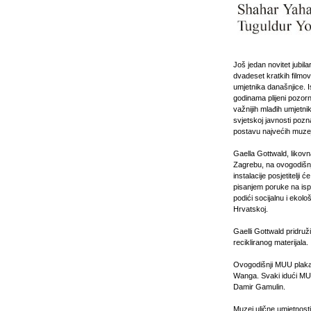
Još jedan novitet jubila
dvadeset kratkih filmova
umjetnika današnjice. 
godinama plijeni pozorn
važnijih mlađih umjetni
svjetskoj javnosti poz
postavu najvećih muze
Gaella Gottwald, likovn
Zagrebu, na ovogodišnj
instalacije posjetitelji 
pisanjem poruke na ispri
podići socijalnu i ekolo
Hrvatskoj.
Gaelli Gottwald pridruži
recikliranog materijala.
Ovogodišnji MUU plaka
Wanga. Svaki idući MUU-
Damir Gamulin.
Muzej ulične umjetnosti