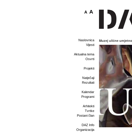
A
A
Naslovnica
Muzej ulične umjetno
Vijesti
Aktualna tema
Osvrti
Projekti
Natječaji
Rezultati
Kalendar
Programi
Arhitekti
Tvrtke
Postani član
DAZ Info
Organizacija