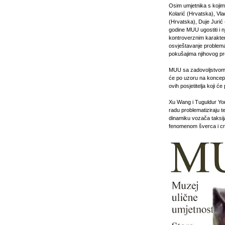
Osim umjetnika s koji
Kolarić (Hrvatska), Vl
(Hrvatska), Duje Juri
godine MUU ugostiti i
kontroverznim karakteri
osvještavanje problema 
pokušajima njihovog pr
MUU sa zadovoljstvom n
će po uzoru na koncept
ovih posjetitelja koji ć
Xu Wang i Tuguldur Yond
radu problematiziraju t
dinamiku vozača taksija
fenomenom šverca i crne