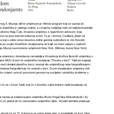
rnog 5. Muzeja ulične umjetnosti je i filmski program koji se sastoji od
 umjetnika iz cijeloga svijeta, a u kojemu sudjeluju neki od najinteresantnijih
Ističemo Maju Čule, hrvatsku umjetnicu s njujorškom adresom, koja
ost na post internet kulturnoj sceni. Tu je i Jeremy Couillard, jedan od
ka koji u video unosi iskustva online gaming subkulture te Jon Kessler,
nat po svojim kinetičkim skulpturama od kojih se neke nalaze u stalnom
ja (Muzej suveremene umjetnosti New York, Withney muzej New York).
a umjetnica i donedavna ravnateljica Hrvatskog društva likovnih umjetnika u
em MUU izvest će umjetničku instalaciju “Poruka u boci”. Tijekom trajanja
će moći donijeti plastičnu bocu i postati dio umjetničkog rada fotografiranjem i
ntanoj fotografiji koju će ostaviti u boci. Ovom instalacijom umjetnica želi
šku svijest i privući pozornost javnosti na socijalne i ekološke probleme u
t će se i Zoran Tadić koji će u dvorištu vojne bolnice raditi instalaciju od
t nastao je kolaboracijom umjetnika Brune Pogačnika Wukodrakule i Xu
ov plakat bit će samostalno umjetničko djelo. Vizualni identitet potpisuje
 otvorit će se 31. kolovoza na samo jedan dan, a posjetitelje će kroz čitav