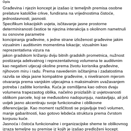
Opis
Građevina i njezin koncept je izašao iz temeljnih premisa osobne
prelature katoličke crkve, fundirana na vrijednostima čistoće,
jednostavnosti, jasnosti.
Specifikum lokacijskih uvjeta, isčitavanje jasne prostorne
determiniranosti čestice te njezina interakcija s okolinom nametnuli
su osnovne parametre
koncipiranja građevine, s jedne strane izloženost građevine jakim
vizualnim i auditivnim momentima lokacije; vizualnim kao
reprezentativna vizura na
jakon gradskom križanju dviju bitnih gradskih prometnica, nužnost
postizanja adekvatnog i reprezentativnog volumena te auditivnim
kao negativni utjecaji okoline prema životu korisnika građevine,
njihovom miru i radu. Prema navedenim isčitanjima i zadatostima
razvila se ideja jasne kompaktne građevine, s niveliranom mjerom
otvaranja prema vanjskim utjecajima s maksimalnim uvažavanjem
potreba i zaštite korisnika. Kuća je osmišljena kao odnos dvaju
volumena trapezastog oblika, načelno proizlaših iz uvjetovanosti
oblikom parcele, koji se međusobno nadopunjuju, nastavljaju, ali još
uvijek jasno akcentiraju svoje funkcionalne i oblikovne
diferencijacije. Kao moment različitosti se pojavljuje treći volumen,
manje gabaritnosti, kao gotovo lebdeća struktura prema čvrstom
korpusu kuće.
Jasnoća i čistoća funkcionalne i organizacijske sheme te oblikovnog
izraza temeljne su premise iz kojih je izašao predloženi kocept.