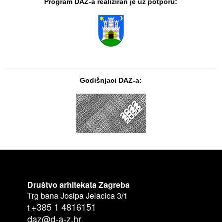
Program DAZ-a realiziran je uz potporu:
Godišnjaci DAZ-a:
Društvo arhitekata Zagreba
Trg bana Josipa Jelacica 3/1
+385 1 4816151
t
daz@d-a-z.hr