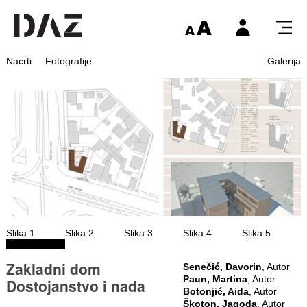
Nacrti
Fotografije
Galerija
Slika 1
Slika 2
Slika 3
Slika 4
Slika 5
Zakladni dom
Senečić, Davorin
, Autor
Paun, Martina
, Autor
Dostojanstvo i nada
Botonjić, Aida
, Autor
Škoton, Jagoda
, Autor