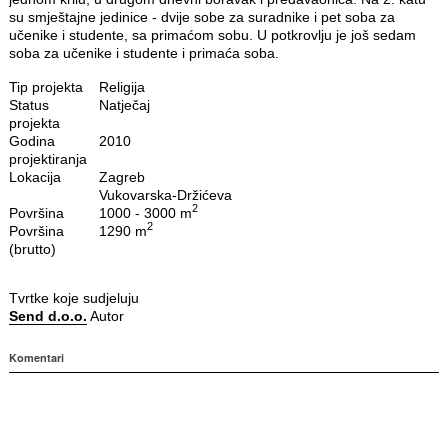
su smještajne jedinice - dvije sobe za suradnike i pet soba za
učenike i studente, sa primaćom sobu. U potkrovlju je još sedam
soba za učenike i studente i primaća soba.
Tip projekta
Religija
Status
Natječaj
projekta
Godina
2010
projektiranja
Lokacija
Zagreb
Vukovarska-Držićeva
2
Površina
1000 - 3000 m
2
Površina
1290 m
(brutto)
Tvrtke koje sudjeluju
Send d.o.o.
Autor
Komentari