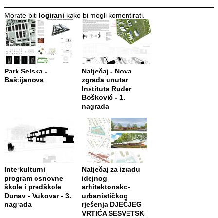
Morate biti
logirani
kako bi mogli komentirati.
Park Selska -
Natječaj - Nova
Baštijanova
zgrada unutar
Instituta Ruđer
Bošković - 1.
nagrada
Interkulturni
Natječaj za izradu
program osnovne
idejnog
škole i predškole
arhitektonsko-
Dunav - Vukovar - 3.
urbanističkog
nagrada
rješenja DJEČJEG
VRTIĆA SESVETSKI