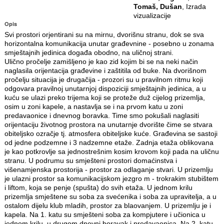
Tomaš, Dušan
, Izrada
vizualizacije
Opis
Svi prostori orjentirani su na mirnu, dvorišnu stranu, dok se sva
horizontalna komunikacija unutar građevnine - posebno u zonama
smještajnih jedinica događa obodno, na uličnoj strani.
Ulično pročelje zamišljeno je kao zid kojim bi se na neki način
naglasila orijentacija građevine i zaštitila od buke. Na dvorišnom
pročelju situacija je drugačija - prozori su u pravilnom ritmu koji
odgovara pravilnoj unutarnjoj dispoziciji smještajnih jedinica, a u
kuću se ulazi preko trijema koji se proteže duž cijelog prizemlja,
osim u zoni kapele, a nastavlja se i na prvom katu u zoni
predavaonice i dnevnog boravka. Time smo pokušali naglasiti
orijentaciju životnog prostora na unutarnje dvorište čime se stvara
obiteljsko ozračje tj. atmosfera obiteljske kuće. Građevina se sastoji
od jedne podzemne i 3 nadzemne etaže. Zadnja etaža oblikovana
je kao potkrovlje sa jednostrešnim kosim krovom koji pada na uličnu
stranu. U podrumu su smješteni prostori domaćinstva i
višenamjenska prostorija - prostor za odlaganje stvari. U prizemlju
je ulazni prostor sa komunikacijskom jezgro m - trokrakim stubištem
i liftom, koja se penje (spušta) do svih etaža. U jednom krilu
prizemlja smještene su soba za svećenika i soba za upravitelja, a u
ostalom dijelu klub mladih, prostor za blaovanjem. U prizemlju je i
kapela. Na 1. katu su smješteni soba za kompjutere i učionica u
jednom krilu, u drugom dnevni boravak i predavaonica. Na 2. katu