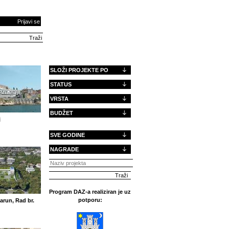
Prijavi se
SLOŽI PROJEKTE PO
STATUS
VRSTA
BUDŽET
j
SVE GODINE
NAGRADE
Program DAZ-a realiziran je uz
potporu:
Jarun, Rad br.