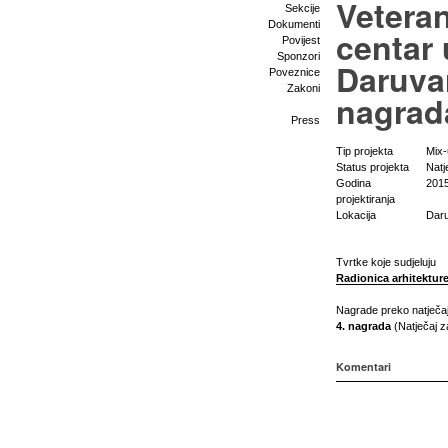
Vetera
Sekcije
Dokumenti
centar 
Povijest
Sponzori
Daruvar
Poveznice
Zakoni
nagrad
Press
Tip projekta
Mix
Status projekta
Natj
Godina
2015
projektiranja
Lokacija
Dar
Tvrtke koje sudjeluju
Radionica arhitekture
Nagrade preko natječa
4. nagrada
(Natječaj z
Komentari