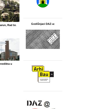
Godišnjaci DAZ-a:
Jarun, Rad br.
enedikta u