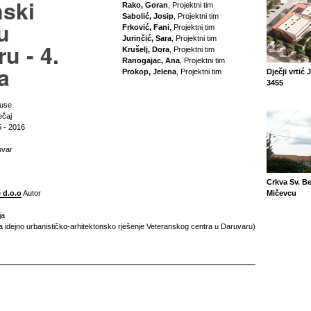
nski
Rako, Goran
, Projektni tim
Sabolić, Josip
, Projektni tim
u
Frković, Fani
, Projektni tim
Jurinčić, Sara
, Projektni tim
u - 4.
Krušelj, Dora
, Projektni tim
Ranogajac, Ana
, Projektni tim
a
Prokop, Jelena
, Projektni tim
Dječji vrtić 
3455
‐use
ečaj
 - 2016
uvar
Crkva Sv. B
 d.o.o
Autor
Mičevcu
ja
a idejno urbanističko-arhitektonsko rješenje Veteranskog centra u Daruvaru)