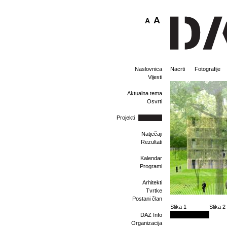
A
A
Naslovnica
Nacrti
Fotografije
Vijesti
Aktualna tema
Osvrti
Projekti
Natječaji
Rezultati
Kalendar
Programi
Arhitekti
Tvrtke
Postani član
Slika 1
Slika 2
DAZ Info
Organizacija