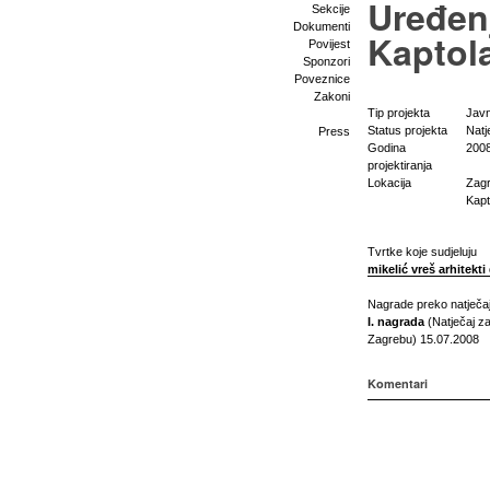
Uređen
Sekcije
Dokumenti
Kaptol
Povijest
Sponzori
Poveznice
Zakoni
Tip projekta
Javn
Status projekta
Natj
Press
Godina
200
projektiranja
Lokacija
Zag
Kapt
Tvrtke koje sudjeluju
mikelić vreš arhitekti
Nagrade preko natječa
I. nagrada
(Natječaj za
Zagrebu) 15.07.2008
Komentari