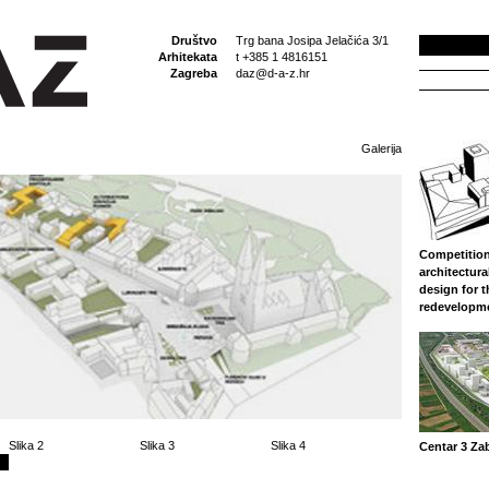
Društvo
Trg bana Josipa Jelačića 3/1
Arhitekata
t +385 1 4816151
Zagreba
daz@d-a-z.hr
Galerija
Competition
architectura
design for 
redevelopm
Slika 2
Slika 3
Slika 4
Centar 3 Za