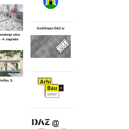
Godišnjaci DAZ-a:
uređenje ulice
- 4. nagrada
Prečko, 5.