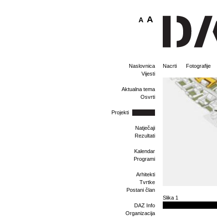
A
A
Naslovnica
Nacrti
Fotografije
Vijesti
Aktualna tema
Osvrti
Projekti
Natječaji
Rezultati
Kalendar
Programi
Arhitekti
Tvrtke
Postani član
Slika 1
DAZ Info
Organizacija