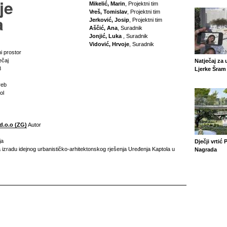
je
Mikelić, Marin
, Projektni tim
Vreš, Tomislav
, Projektni tim
a
Jerković, Josip
, Projektni tim
Aščić, Ana
, Suradnik
Jonjić, Luka
, Suradnik
Vidović, Hrvoje
, Suradnik
i prostor
ečaj
Natječaj za 
8
Ljerke Šram 
reb
ol
 d.o.o (ZG)
Autor
ja
Dječji vrtić 
 izradu idejnog urbanističko-arhitektonskog rješenja Uređenja Kaptola u
Nagrada