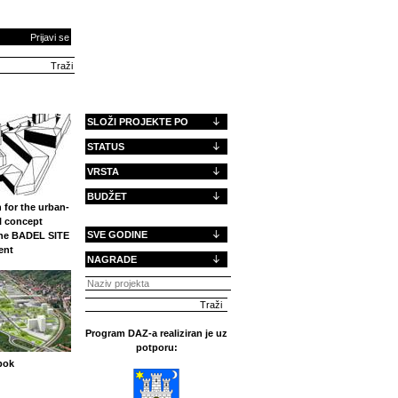
Prijavi se
SLOŽI PROJEKTE PO
STATUS
VRSTA
BUDŽET
 for the urban-
l concept
SVE GODINE
the BADEL SITE
ent
NAGRADE
Program DAZ-a realiziran je uz
potporu:
bok