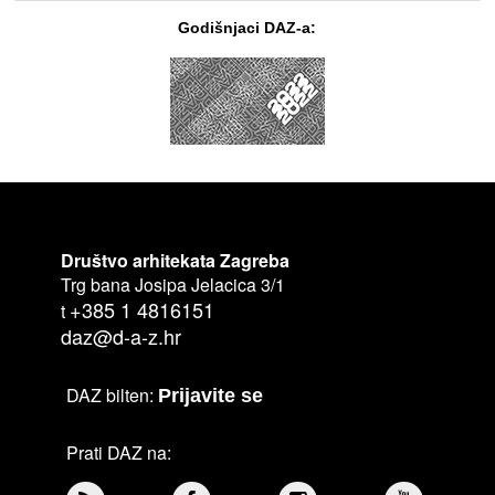
Godišnjaci DAZ-a:
Društvo arhitekata Zagreba
Trg bana Josipa Jelacica 3/1
+385 1 4816151
t
daz@d-a-z.hr
DAZ bilten:
Prijavite se
Prati DAZ na: