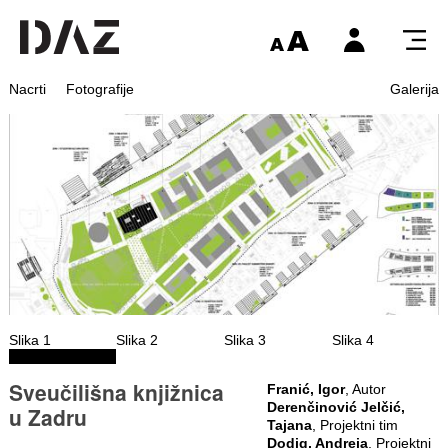
Nacrti
Fotografije
Galerija
Slika 1
Slika 2
Slika 3
Slika 4
Sveučilišna knjižnica
Franić, Igor
, Autor
Derenčinović Jelčić,
u Zadru
Tajana
, Projektni tim
Dodig, Andreja
, Projektni