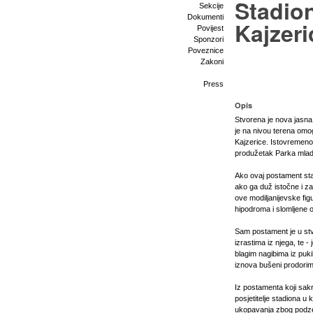
Stadio
Sekcije
Dokumenti
Kajzeri
Povijest
Sponzori
Poveznice
Zakoni
Press
Opis
Stvorena je nova jasna
je na nivou terena om
Kajzerice. Istovremeno
produžetak Parka mla
Ako ovaj postament sta
ako ga duž istočne i z
ove modiljanijevske fig
hipodroma i slomljene 
Sam postament je u stv
izrastima iz njega, te -
blagim nagibima iz puki
iznova bušeni prodorima 
Iz postamenta koji sakr
posjetitelje stadiona u
ukopavanja zbog podzem