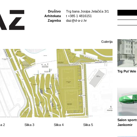
Društvo
Trg bana Josipa Jelačića 3/1
Arhitekata
t +385 1 4816151
Zagreba
daz@d-a-z.hr
Galerija
Trg Pul Vele 
Salon sport
ka 2
Slika 3
Slika 4
Slika 5
Jankomir