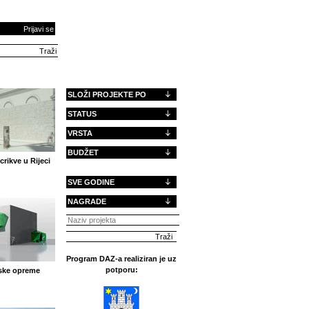
Prijavi se
SLOŽI PROJEKTE PO
STATUS
VRSTA
BUDŽET
crikve u Rijeci
SVE GODINE
NAGRADE
Program DAZ-a realiziran je uz
potporu:
ske opreme