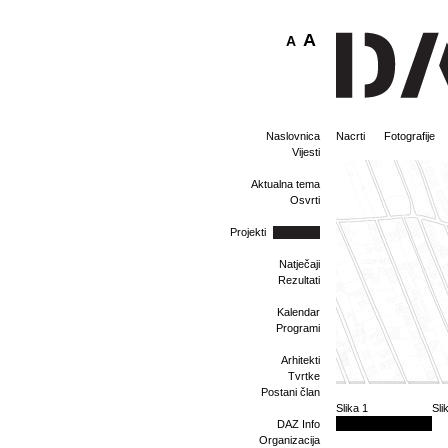
A
A
Naslovnica
Nacrti
Fotografije
Vijesti
Aktualna tema
Osvrti
Projekti
Natječaji
Rezultati
Kalendar
Programi
Arhitekti
Tvrtke
Postani član
Slika 1
Sli
DAZ Info
Organizacija