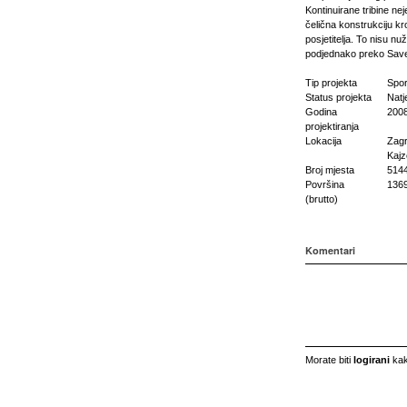
Kontinuirane tribine ne
čelična konstrukciju kr
posjetitelja. To nisu nu
podjednako preko Save 
Tip projekta
Spor
Status projekta
Natj
Godina
200
projektiranja
Lokacija
Zag
Kajz
Broj mjesta
514
Površina
136
(brutto)
Komentari
Morate biti
logirani
kak