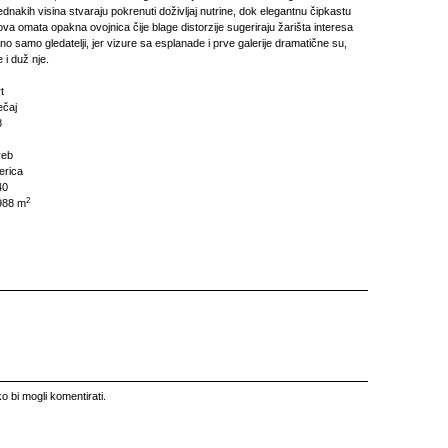
jednakih visina stvaraju pokrenuti doživljaj nutrine, dok elegantnu čipkastu
ova omata opakna ovojnica čije blage distorzije sugeriraju žarišta interesa
žno samo gledatelji, jer vizure sa esplanade i prve galerije dramatične su,
i duž nje.
t
ečaj
8
reb
erica
40
2
988 m
o bi mogli komentirati.