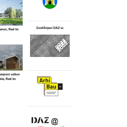
Godišnjaci DAZ-a:
Jarun, Rad br.
 i mjesni odbor
la, Rad br.