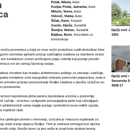
n
Polak, Nikola
, Autor
Kruljac Polak, Jadranka
, Autor
ca
Milutin, Vesna
, Autor
Vidović, Vlatka
, Autor
Šišak, Dario
, Koautor
Gazde, Aljoša
, Suradnik
Šterijev, Vedran
, Suradnik
Dječji vrtić 
Baljkas, Boris
, Konzultant za
3353
konstrukciju
 mreža prometnica u kojoj se most može produženo voditi deniveliran čime
ogućen nesmetan pješački pristup sadržajima stadiona sa stambene strane
 tom kontaktnom zonom proširujemo pojas zelenila koji postaje prirodni
denaca sve do samog Savskog nasipa.
diona shvatimo kao hranjivu arhitektonsku podlogu za zbivanja i sadržaje,
Dječji vrtić
apadne kontaktne zone topografski tretiramo parkovnim pojasevima, onda iz
Sesvetska Se
ure prirodno proizlazi pozicioniranje školjke stadiona u sjecištu uzdužne osi
3938-17
osi postamenta.
arnosti neprekinuta ploha partera isprekidana urezima u podzemlje,
 još važnije - izrezima i uzdignutim presavijanjima plohe koji zahvaljujući
h arhitektonskih rampi negdje postaju i prohodni krovovi velikih zgrada,
svjetlosti i ljudi.
iva cjelokupni promet u mirovanju, izrezana je i klauzura esplanade za
 koju onda uranja njegova školjka. Time je sanirana nemogućnost njezina
nih voda, štoviše teren za igru nešto je iznad kote okolnog terena.