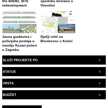
the BADEL SITE
sportsku dvoranu u
redevelopment
Virovitici
Javna građevina i
Dječji vrtić na
policijska postaja u
Brunkovcu u Kutini
naselju Kozari putevi
u Zagrebu
SLOŽI PROJEKTE PO
STATUS
VRSTA
BUDŽET