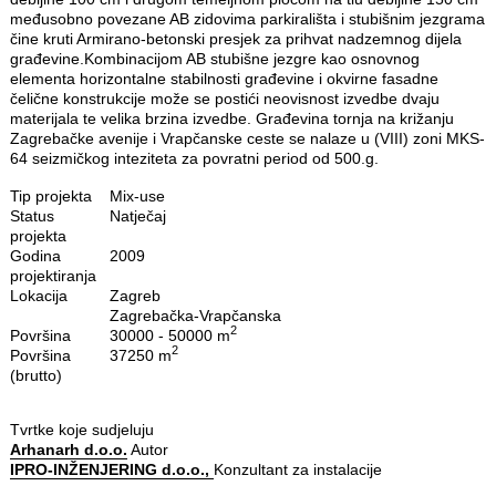
međusobno povezane AB zidovima parkirališta i stubišnim jezgrama
čine kruti Armirano-betonski presjek za prihvat nadzemnog dijela
građevine.Kombinacijom AB stubišne jezgre kao osnovnog
elementa horizontalne stabilnosti građevine i okvirne fasadne
čelične konstrukcije može se postići neovisnost izvedbe dvaju
materijala te velika brzina izvedbe. Građevina tornja na križanju
Zagrebačke avenije i Vrapčanske ceste se nalaze u (VIII) zoni MKS-
64 seizmičkog inteziteta za povratni period od 500.g.
Tip projekta
Mix‐use
Status
Natječaj
projekta
Godina
2009
projektiranja
Lokacija
Zagreb
Zagrebačka-Vrapčanska
2
Površina
30000 - 50000 m
2
Površina
37250 m
(brutto)
Tvrtke koje sudjeluju
Arhanarh d.o.o.
Autor
IPRO-INŽENJERING d.o.o.,
Konzultant za instalacije