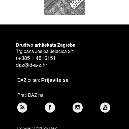
Društvo arhitekata Zagreba
Trg bana Josipa Jelacica 3/1
+385 1 4816151
t
daz@d-a-z.hr
DAZ bilten:
Prijavite se
Prati DAZ na:
Copyright ©2026 DAZ.