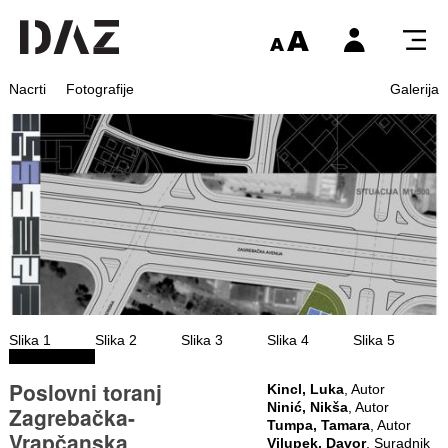
Nacrti
Fotografije
Galerija
Slika 1
Slika 2
Slika 3
Slika 4
Slika 5
Poslovni toranj
Kincl, Luka
, Autor
Ninić, Nikša
, Autor
Zagrebačka-
Tumpa, Tamara
, Autor
Vrapčanska
Vilupek, Davor
, Suradnik