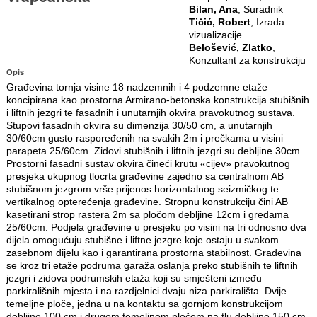
Bilan, Ana
, Suradnik
Tičić, Robert
, Izrada
vizualizacije
Belošević, Zlatko
,
Konzultant za konstrukciju
Opis
Građevina tornja visine 18 nadzemnih i 4 podzemne etaže
koncipirana kao prostorna Armirano-betonska konstrukcija stubišnih
i liftnih jezgri te fasadnih i unutarnjih okvira pravokutnog sustava.
Stupovi fasadnih okvira su dimenzija 30/50 cm, a unutarnjih
30/60cm gusto raspoređenih na svakih 2m i prečkama u visini
parapeta 25/60cm. Zidovi stubišnih i liftnih jezgri su debljine 30cm.
Prostorni fasadni sustav okvira čineći krutu «cijev» pravokutnog
presjeka ukupnog tlocrta građevine zajedno sa centralnom AB
stubišnom jezgrom vrše prijenos horizontalnog seizmičkog te
vertikalnog opterećenja građevine. Stropnu konstrukciju čini AB
kasetirani strop rastera 2m sa pločom debljine 12cm i gredama
25/60cm. Podjela građevine u presjeku po visini na tri odnosno dva
dijela omogućuju stubišne i liftne jezgre koje ostaju u svakom
zasebnom dijelu kao i garantirana prostorna stabilnost. Građevina
se kroz tri etaže podruma garaža oslanja preko stubišnih te liftnih
jezgri i zidova podrumskih etaža koji su smješteni između
parkirališnih mjesta i na razdjelnici dvaju niza parkirališta. Dvije
temeljne ploče, jedna u na kontaktu sa gornjom konstrukcijom
debljine 100 cm i drugom temeljnom pločom na tlu debljine 150 cm