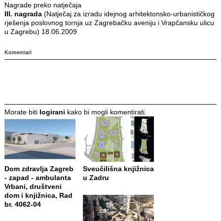
Nagrade preko natječaja
III. nagrada
(Natječaj za izradu idejnog arhitektonsko-urbanističkog
rješenja poslovnog tornja uz Zagrebačku aveniju i Vrapčansku ulicu
u Zagrebu) 18.06.2009
Komentari
Morate biti
logirani
kako bi mogli komentirati.
Dom zdravlja Zagreb
Sveučilišna knjižnica
- zapad - ambulanta
u Zadru
Vrbani, društveni
dom i knjižnica, Rad
br. 4062-04