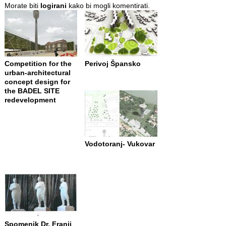
Morate biti
logirani
kako bi mogli komentirati.
Competition for the
Perivoj Špansko
urban-architectural
concept design for
the BADEL SITE
redevelopment
Vodotoranj- Vukovar
Spomenik Dr. Franji