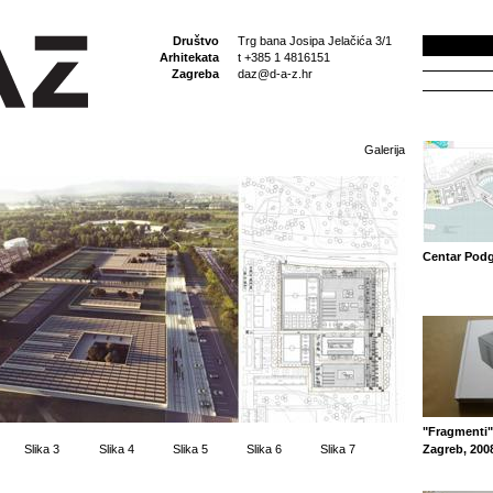
Društvo
Trg bana Josipa Jelačića 3/1
Arhitekata
t +385 1 4816151
Zagreba
daz@d-a-z.hr
Galerija
Centar Pod
"Fragmenti"
Slika 3
Slika 4
Slika 5
Slika 6
Slika 7
Zagreb, 200