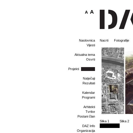
A
A
Naslovnica
Nacrti
Fotografije
Vijesti
Aktualna tema
Osvrti
Projekti
Natječaji
Rezultati
Kalendar
Programi
Arhitekti
Tvrtke
Postani član
Slika 1
Slika 2
DAZ Info
Organizacija