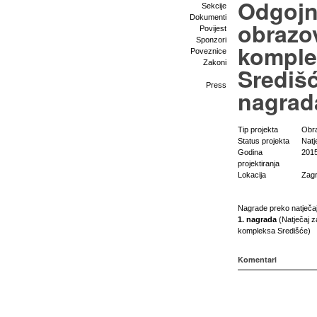
Odgojn
Sekcije
Dokumenti
obrazo
Povijest
Sponzori
komple
Poveznice
Zakoni
Središć
Press
nagrad
Tip projekta
Obr
Status projekta
Natj
Godina
2015
projektiranja
Lokacija
Zag
Nagrade preko natječa
1. nagrada
(Natječaj z
kompleksa Središće)
Komentari