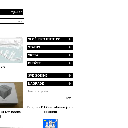
Prijavi se
SLOŽI PROJEKTE PO
STATUS
VRSTA
BUDŽET
gore
SVE GODINE
NAGRADE
Program DAZ-a realiziran je uz
potporu:
 UPI2M books,
8