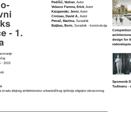
o-
Pedišić, Vedran
, Autor
Velasco Farrera, Erick
, Autor
vni
Katajamäki, Jenni
, Autor
Croteau, David A.
, Autor
ks
Petrač, Martina
, Suradnik
Baljkas, Boris
, Suradnik - konstrukcija
e - 1.
Competition
architectura
a
design for 
redevelopm
azovanje
ečaj
 - 2015
reb
Spomenik Dr
ja
Tuđmanu - 
a izradu idejnog arhitektonsko-urbanističkog rješenja odgojno-obrazovnog