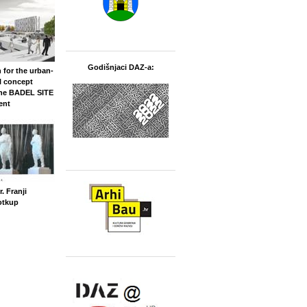
Godišnjaci DAZ-a:
 for the urban-
l concept
the BADEL SITE
ent
. Franji
otkup