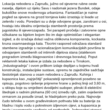
Lokacija nebodera u Zapruđu, južno od sjeverne rubne ceste
naselja, dijelom uz rijeku Savu i nadomak jezera Bundek, odaje
bukoličke snove modernoga urbanizma. Fantastičan je naime
pogled sa sjevera na grozd tornjeva kako izrastaju iz livade uz
zelenilo i vodu. Poredani su u dvije odvojene grupe, zarotirani u osi,
hvataju istu idealnu orijentaciju stambenih prostorija prema
jugoistoku ili sjeverozapadu. Svi parapeti pročelja i zatvorene opne
ožbukane su bijelom bojom što im daje optimističan i elegantan
izgled, a do izražaja dolazi važna oblikovna komponenta, kockasta
kruna osamnaestoga kata. Tlocrtni raspored odražava standard
stambene izgradnje s racionalizacijom komunikacijskih površina te
odvajanjem stambenih od intimnih dijelova stana (staklenom
pregradom između blagovaonice i dnevnoga boravka). Poput
reklamnih letaka kakve je izdala za nebodere u Trnskom,
„Industogradnja“ i ovom prilikom izdaje deplijan u kojemu hvali
konstrukciju, instalacijske sustave, opremu te zajedničke sadržaje
šestotinjak stanova u osam nebodera u Zapruđu. Kuhinja i
kupaonica kao „najrječitiji“ pokazatelji opremljenosti posebno se
opisuju, pogotovo rješenje pripreme hrane u jednoj liniji od 3,60 m,
u sklopu koje su smješteni dvodijelni sudoper, plinski ili električni
štednjak s radnim plohama (60 cm) između njih, zatim ovješenim
ormarom za posuđe iznad, te hladnjakom preko puta. Najnovije
čudo tehnike u ovom građevinskom pothvatu bile su baterije za
hladnu i toplu vodu s pokretnom izljevnom cijevi, a kupaonica je
imala i suvremenije uređenje od prethodnih. Jednosobni stanovi