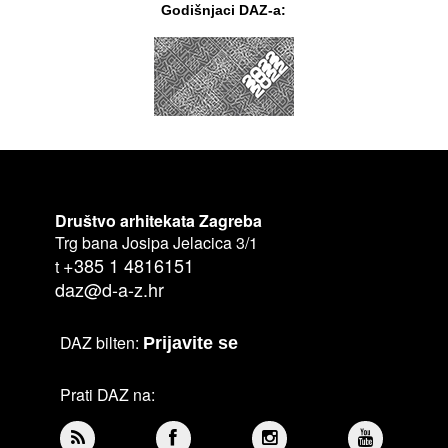
Godišnjaci DAZ-a:
Društvo arhitekata Zagreba
Trg bana Josipa Jelacica 3/1
+385 1 4816151
t
daz@d-a-z.hr
DAZ bilten:
Prijavite se
Prati DAZ na: