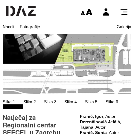
Nacrti
Fotografije
Galerija
Slika 1
Slika 2
Slika 3
Slika 4
Slika 5
Slika 6
Natječaj za
Franić, Igor
, Autor
Derenčinović Jelčić,
Regionalni centar
Tajana
, Autor
SEECEL u Zagrebu
Franić, Sonja
, Autor