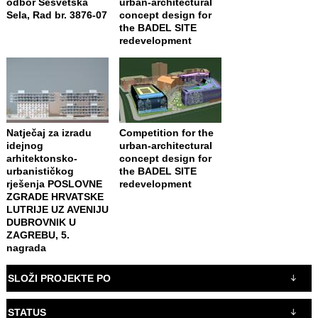
odbor Sesvetska
urban-architectural
Sela, Rad br. 3876-07
concept design for
the BADEL SITE
redevelopment
Natječaj za izradu
Competition for the
idejnog
urban-architectural
arhitektonsko-
concept design for
urbanističkog
the BADEL SITE
rješenja POSLOVNE
redevelopment
ZGRADE HRVATSKE
LUTRIJE UZ AVENIJU
DUBROVNIK U
ZAGREBU, 5.
nagrada
SLOŽI PROJEKTE PO
STATUS