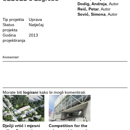
Dodig, Andreja
, Autor
Reić, Petar
, Autor
Sović, Simona
, Autor
Tip projekta
Uprava
Status
Natječaj
projekta
Godina
2013
projektiranja
Komentari
Morate biti
logirani
kako bi mogli komentirati.
Dječji vrtić i mjesni
Competition for the