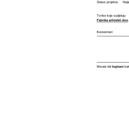
Status projekta
Natj
Tvrtke koje sudjeluju
Fabrika arhitekti doo
Komentari
Morate biti
logirani
kak