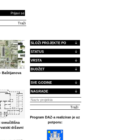
Prijavi se
SLOŽI PROJEKTE PO
STATUS
VRSTA
BUDŽET
- Baštijanova
SVE GODINE
NAGRADE
Program DAZ-a realiziran je uz
potporu:
 sveučilišna
rvatski državni