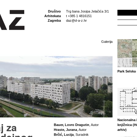
Društvo
Trg bana Josipa Jelačića 3/1
Arhitekata
t +385 1 4816151
Zagreba
daz@d-a-z.hr
Galerija
Park Selska 
Nacionalna i
j za
Bauer, Lovro Dragutin
, Autor
knjižnica (H
Hraste, Jurana
, Autor
arhiv)
Brčić, Lucija
, Suradnik