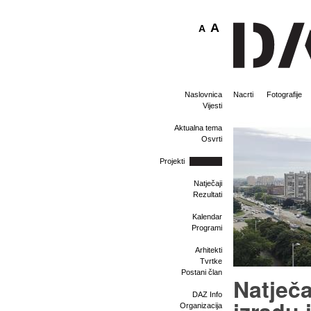
A
A
Naslovnica
Nacrti
Fotografije
Vijesti
Aktualna tema
Osvrti
Projekti
Natječaji
Rezultati
Kalendar
Programi
Arhitekti
Tvrtke
Postani član
Natječa
DAZ Info
Organizacija