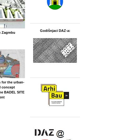
Godišnjaci DAZ-a:
u Zagrebu
 for the urban-
l concept
the BADEL SITE
ent