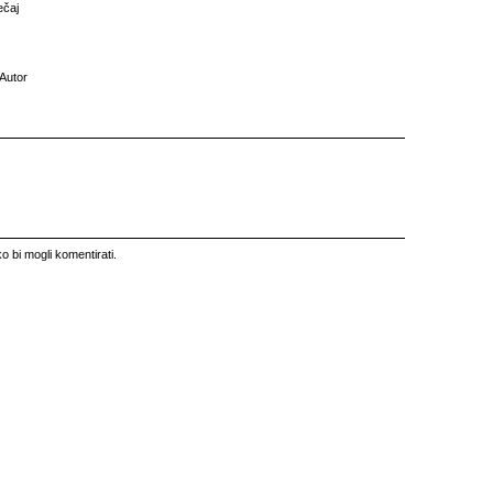
ečaj
Autor
o bi mogli komentirati.