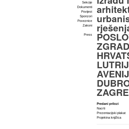
izradu 
Sekcije
arhitek
Dokumenti
Povijest
urbani
Sponzori
Poveznice
rješenj
Zakoni
POSLO
Press
ZGRA
HRVAT
LUTRIJ
AVENI
DUBRO
ZAGR
Predani prilozi
Nacrti
Prezentacijski plakat
Projektna knjižica