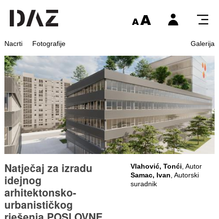
Nacrti
Fotografije
Galerija
Natječaj za izradu
Vlahović, Tonći
, Autor
Samac, Ivan
, Autorski
idejnog
suradnik
arhitektonsko-
urbanističkog
rješenja POSLOVNE