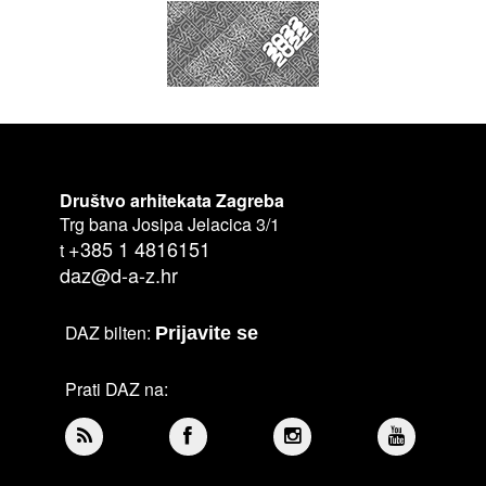
Društvo arhitekata Zagreba
Trg bana Josipa Jelacica 3/1
+385 1 4816151
t
daz@d-a-z.hr
DAZ bilten:
Prijavite se
Prati DAZ na: