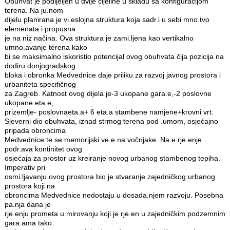
Obuhvat je podijeljen u dvije cijeline u skladu sa konfiguracijom
terena. Na ju.nom
dijelu planirana je vi.eslojna struktura koja sadr.i u sebi mno.tvo
elemenata i propusna
je na niz načina. Ova struktura je zami.ljena kao vertikalno
umno.avanje terena kako
bi se maksimalno iskoristio potencijal ovog obuhvata čija pozicija na
dodiru donjogradskog
bloka i obronka Medvednice daje priliku za razvoj javnog prostora i
urbaniteta specifičnog
za Zagreb. Katnost ovog dijela je-3 ukopane gara.e,-2 poslovne
ukopane eta.e,
prizemlje- poslovnaeta.a+ 6 eta.a stambene namjene+krovni vrt.
Sjeverni dio obuhvata, iznad strmog terena pod .umom, osjećajno
pripada obroncima
Medvednice te se memorijski ve.e na vočnjake. Na.e rje.enje
podr.ava kontinitet ovog
osjećaja za prostor uz kreiranje novog urbanog stambenog tepiha.
Imperativ pri
osmi.ljavanju ovog prostora bio je stvaranje zajedničkog urbanog
prostora koji na
obroncima Medvednice nedostaju u dosada.njem razvoju. Posebna
pa.nja dana je
rje.enju prometa u mirovanju koji je rje.en u zajedničkim podzemnim
gara.ama tako