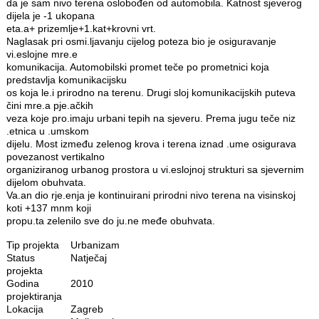
da je sam nivo terena oslobođen od automobila. Katnost sjeverog
dijela je -1 ukopana
eta.a+ prizemlje+1.kat+krovni vrt.
Naglasak pri osmi.ljavanju cijelog poteza bio je osiguravanje
vi.eslojne mre.e
komunikacija. Automobilski promet teče po prometnici koja
predstavlja komunikacijsku
os koja le.i prirodno na terenu. Drugi sloj komunikacijskih puteva
čini mre.a pje.ačkih
veza koje pro.imaju urbani tepih na sjeveru. Prema jugu teče niz
.etnica u .umskom
dijelu. Most između zelenog krova i terena iznad .ume osigurava
povezanost vertikalno
organiziranog urbanog prostora u vi.eslojnoj strukturi sa sjevernim
dijelom obuhvata.
Va.an dio rje.enja je kontinuirani prirodni nivo terena na visinskoj
koti +137 mnm koji
propu.ta zelenilo sve do ju.ne međe obuhvata.
Tip projekta
Urbanizam
Status
Natječaj
projekta
Godina
2010
projektiranja
Lokacija
Zagreb