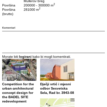
Mullerov breg
2
Površina
200000 - 300000 m
2
Površina
281000 m
(brutto)
Komentari
Morate biti
logirani
kako bi mogli komentirati.
Competition for the
Dječji vrtić i mjesni
urban-architectural
odbor Sesvetska
concept design for
Sela, Rad br. 3943-08
the BADEL SITE
redevelopment