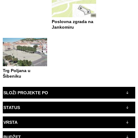
Poslovna zgrada na
Jankomiru
Trg Poljana u
Šibeniku
SLOŽI PROJEKTE PO
STATUS
VRSTA
BUDŽET