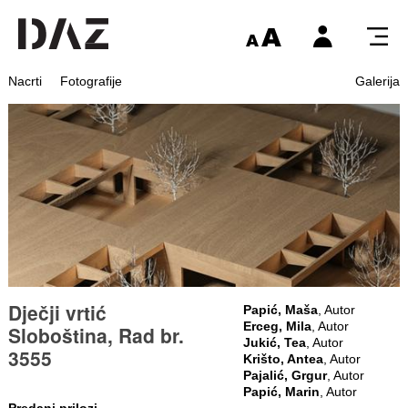
Nacrti
Fotografije
Galerija
Dječji vrtić
Papić, Maša
, Autor
Erceg, Mila
, Autor
Sloboština, Rad br.
Jukić, Tea
, Autor
3555
Krišto, Antea
, Autor
Pajalić, Grgur
, Autor
Papić, Marin
, Autor
Predani prilozi