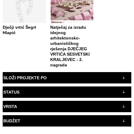
Dječji vrtić Šegrt
Natječaj za izradu
Hlapić
idejnog
arhitektonsko-
urbanističkog
rješenja DJEČJEG
VRTIĆA SESVETSKI
KRALJEVEC - 2.
nagrada
SLOŽI PROJEKTE PO
STATUS
VRSTA
BUDŽET