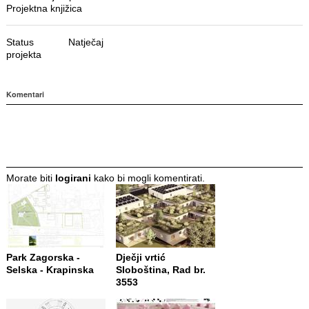
Projektna knjižica
Status
Natječaj
projekta
Komentari
Morate biti
logirani
kako bi mogli komentirati.
Park Zagorska -
Dječji vrtić
Selska - Krapinska
Sloboština, Rad br.
3553