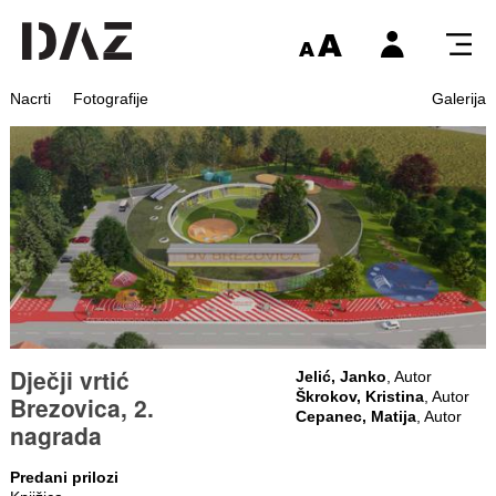
Nacrti
Fotografije
Galerija
Dječji vrtić
Jelić, Janko
, Autor
Škrokov, Kristina
, Autor
Brezovica, 2.
Cepanec, Matija
, Autor
nagrada
Predani prilozi