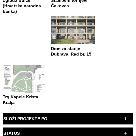
Zgrada Burze
Stambeni tornjevi,
(Hrvatska narodna
Čakovec
banka)
Dom za starije
Dubrava, Rad br. 15
Trg Kapele Krista
Kralja
SLOŽI PROJEKTE PO
STATUS