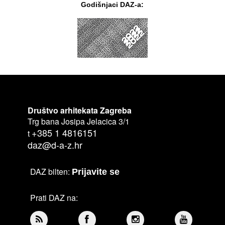
Godišnjaci DAZ-a:
Društvo arhitekata Zagreba
Trg bana Josipa Jelacica 3/1
+385 1 4816151
t
daz@d-a-z.hr
DAZ bilten:
Prijavite se
Prati DAZ na: