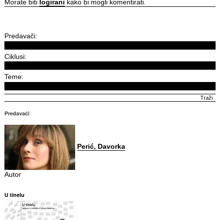
Morate biti
logirani
kako bi mogli komentirati.
Predavači:
Ciklusi:
Teme:
Predavači
Perić, Davorka
Autor
U tinelu