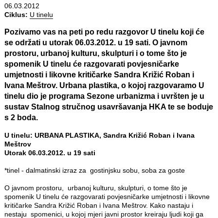
06.03.2012
Ciklus:
U tinelu
Pozivamo vas na peti po redu razgovor U tinelu koji će
se održati u utorak 06.03.2012. u 19 sati. O javnom
prostoru, urbanoj kulturu, skulpturi i o tome što je
spomenik U tinelu će razgovarati povjesničarke
umjetnosti i likovne kritičarke Sandra Križić Roban i
Ivana Meštrov. Urbana plastika, o kojoj razgovaramo U
tinelu dio je programa Sezone urbanizma i uvršten je u
sustav Stalnog stručnog usavršavanja HKA te se boduje
s 2 boda.
U tinelu: URBANA PLASTIKA, Sandra Križić Roban i Ivana
Meštrov
Utorak 06.03.2012. u 19 sati
*tinel - dalmatinski izraz za gostinjsku sobu, soba za goste
O javnom prostoru, urbanoj kulturu, skulpturi, o tome što je
spomenik U tinelu će razgovarati povjesničarke umjetnosti i likovne
kritičarke Sandra Križić Roban i Ivana Meštrov. Kako nastaju i
nestaju spomenici, u kojoj mjeri javni prostor kreiraju ljudi koji ga