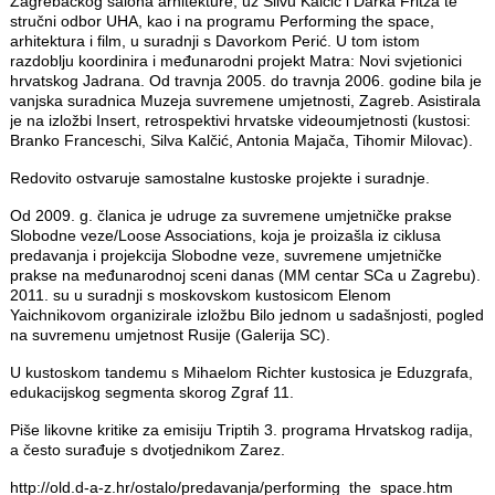
Zagrebačkog salona arhitekture, uz Silvu Kalčić i Darka Fritza te
stručni odbor UHA, kao i na programu Performing the space,
arhitektura i film, u suradnji s Davorkom Perić. U tom istom
razdoblju koordinira i međunarodni projekt Matra: Novi svjetionici
hrvatskog Jadrana. Od travnja 2005. do travnja 2006. godine bila je
vanjska suradnica Muzeja suvremene umjetnosti, Zagreb. Asistirala
je na izložbi Insert, retrospektivi hrvatske videoumjetnosti (kustosi:
Branko Franceschi, Silva Kalčić, Antonia Majača, Tihomir Milovac).
Redovito ostvaruje samostalne kustoske projekte i suradnje.
Od 2009. g. članica je udruge za suvremene umjetničke prakse
Slobodne veze/Loose Associations, koja je proizašla iz ciklusa
predavanja i projekcija Slobodne veze, suvremene umjetničke
prakse na međunarodnoj sceni danas (MM centar SCa u Zagrebu).
2011. su u suradnji s moskovskom kustosicom Elenom
Yaichnikovom organizirale izložbu Bilo jednom u sadašnjosti, pogled
na suvremenu umjetnost Rusije (Galerija SC).
U kustoskom tandemu s Mihaelom Richter kustosica je Eduzgrafa,
edukacijskog segmenta skorog Zgraf 11.
Piše likovne kritike za emisiju Triptih 3. programa Hrvatskog radija,
a često surađuje s dvotjednikom Zarez.
http://old.d-a-z.hr/ostalo/
predavanja/performing_the_
space.htm