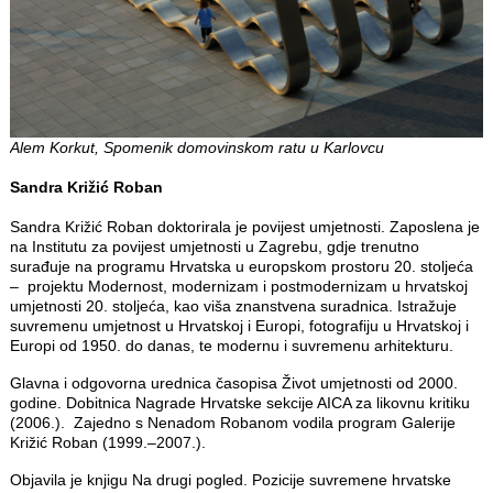
Alem Korkut, Spomenik domovinskom ratu u Karlovcu
Sandra Križić Roban
Sandra Križić Roban doktorirala je povijest umjetnosti. Zaposlena je
na Institutu za povijest umjetnosti u Zagrebu, gdje trenutno
surađuje na programu Hrvatska u europskom prostoru 20. stoljeća
– projektu Modernost, modernizam i postmodernizam u hrvatskoj
umjetnosti 20. stoljeća, kao viša znanstvena suradnica. Istražuje
suvremenu umjetnost u Hrvatskoj i Europi, fotografiju u Hrvatskoj i
Europi od 1950. do danas, te modernu i suvremenu arhitekturu.
Glavna i odgovorna urednica časopisa Život umjetnosti od 2000.
godine. Dobitnica Nagrade Hrvatske sekcije AICA za likovnu kritiku
(2006.). Zajedno s Nenadom Robanom vodila program Galerije
Križić Roban (1999.–2007.).
Objavila je knjigu Na drugi pogled. Pozicije suvremene hrvatske