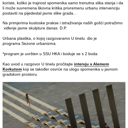
koriste, koliko je trajnost spomenika samo trenutna slika stanja i da
li može suvremena likovna kritika privremenu urbanu intervenciju
postaviti na pijedestal javne slike grada...
Na primjerima kustoske prakse i istraživanja naših gošći potražimo
viđenje javne skulpture danas. D.P.
Urbana plastika, o kojoj razgovaramo U tinelu dio je
programa Sezone urbanizma.
*program je uvršten u SSU HKA i boduje se s 2 boda
Kao uvod u razgovor U tinelu pročitajte
intervju s Alemom
Korkutom
koji se također osvrće na ulogu spomenika u javnom
gradskom prostoru.