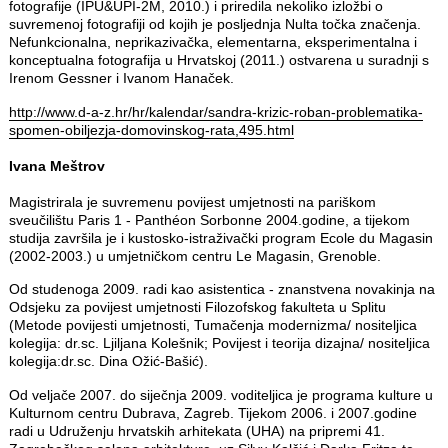
fotografije (IPU&UPI-2M, 2010.) i priredila nekoliko izložbi o
suvremenoj fotografiji od kojih je posljednja Nulta točka značenja.
Nefunkcionalna, neprikazivačka, elementarna, eksperimentalna i
konceptualna fotografija u Hrvatskoj (2011.) ostvarena u suradnji s
Irenom Gessner i Ivanom Hanaček.
http://www.d-a-z.hr/hr/
kalendar/sandra-krizic-roban-
problematika-
spomen-obiljezja-
domovinskog-rata,495.html
Ivana Meštrov
Magistrirala je suvremenu povijest umjetnosti na pariškom
sveučilištu Paris 1 - Panthéon Sorbonne 2004.godine, a tijekom
studija završila je i kustosko-istraživački program Ecole du Magasin
(2002-2003.) u umjetničkom centru Le Magasin, Grenoble.
Od studenoga 2009. radi kao asistentica - znanstvena novakinja na
Odsjeku za povijest umjetnosti Filozofskog fakulteta u Splitu
(Metode povijesti umjetnosti, Tumačenja modernizma/ nositeljica
kolegija: dr.sc. Ljiljana Kolešnik; Povijest i teorija dizajna/ nositeljica
kolegija:dr.sc. Dina Ožić-Bašić).
Od veljače 2007. do siječnja 2009. voditeljica je programa kulture u
Kulturnom centru Dubrava, Zagreb. Tijekom 2006. i 2007.godine
radi u Udruženju hrvatskih arhitekata (UHA) na pripremi 41.