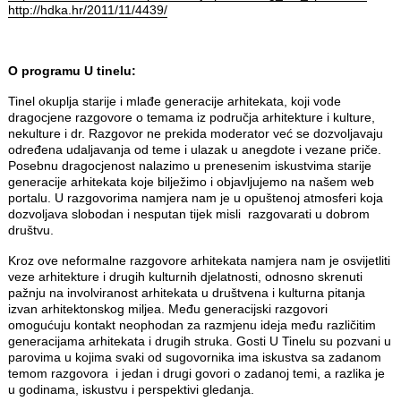
http://hdka.hr/2011/11/4439/
O programu U tinelu:
Tinel okuplja starije i mlađe generacije arhitekata, koji vode
dragocjene razgovore o temama iz područja arhitekture i kulture,
nekulture i dr. Razgovor ne prekida moderator već se dozvoljavaju
određena udaljavanja od teme i ulazak u anegdote i vezane priče.
Posebnu dragocjenost nalazimo u prenesenim iskustvima starije
generacije arhitekata koje bilježimo i objavljujemo na našem web
portalu. U razgovorima namjera nam je u opuštenoj atmosferi koja
dozvoljava slobodan i nesputan tijek misli razgovarati u dobrom
društvu.
Kroz ove neformalne razgovore arhitekata namjera nam je osvijetliti
veze arhitekture i drugih kulturnih djelatnosti, odnosno skrenuti
pažnju na involviranost arhitekata u društvena i kulturna pitanja
izvan arhitektonskog miljea. Među generacijski razgovori
omogućuju kontakt neophodan za razmjenu ideja među različitim
generacijama arhitekata i drugih struka. Gosti U Tinelu su pozvani u
parovima u kojima svaki od sugovornika ima iskustva sa zadanom
temom razgovora i jedan i drugi govori o zadanoj temi, a razlika je
u godinama, iskustvu i perspektivi gledanja.