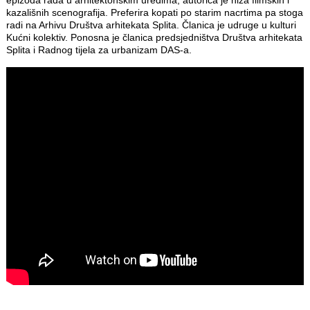
kazališnih scenografija. Preferira kopati po starim nacrtima pa stoga
radi na Arhivu Društva arhitekata Splita. Članica je udruge u kulturi
Kućni kolektiv. Ponosna je članica predsjedništva Društva arhitekata
Splita i Radnog tijela za urbanizam DAS-a.