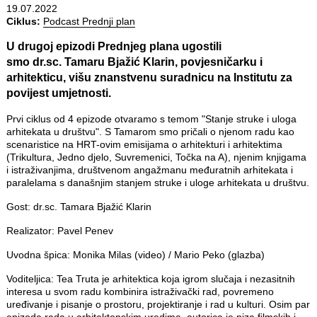
19.07.2022
Ciklus:
Podcast Prednji plan
U drugoj epizodi Prednjeg plana ugostili
smo dr.sc. Tamaru Bjažić Klarin, povjesničarku i
arhitekticu, višu znanstvenu suradnicu na Institutu za
povijest umjetnosti.
Prvi ciklus od 4 epizode otvaramo s temom "Stanje struke i uloga
arhitekata u društvu". S Tamarom smo pričali o njenom radu kao
scenaristice na HRT-ovim emisijama o arhitekturi i arhitektima
(Trikultura, Jedno djelo, Suvremenici, Točka na A), njenim knjigama
i istraživanjima, društvenom angažmanu međuratnih arhitekata i
paralelama s današnjim stanjem struke i uloge arhitekata u društvu.
Gost: dr.sc. Tamara Bjažić Klarin
Realizator: Pavel Penev
Uvodna špica: Monika Milas (video) / Mario Peko (glazba)
Voditeljica: Tea Truta je arhitektica koja igrom slučaja i nezasitnih
interesa u svom radu kombinira istraživački rad, povremeno
uređivanje i pisanje o prostoru, projektiranje i rad u kulturi. Osim par
epizoda rada u arhitektonskim uredima, autorica je niza filmskih i