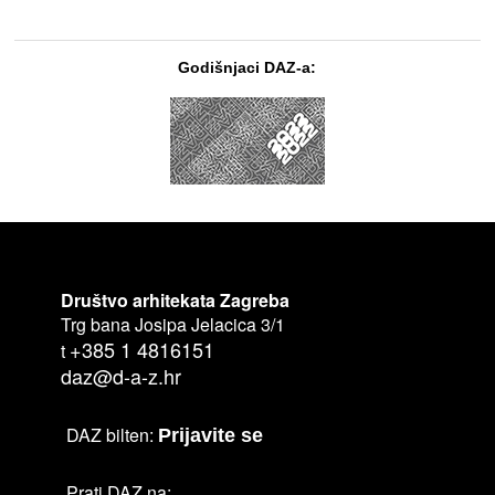
Godišnjaci DAZ-a:
Društvo arhitekata Zagreba
Trg bana Josipa Jelacica 3/1
+385 1 4816151
t
daz@d-a-z.hr
DAZ bilten:
Prijavite se
Prati DAZ na: