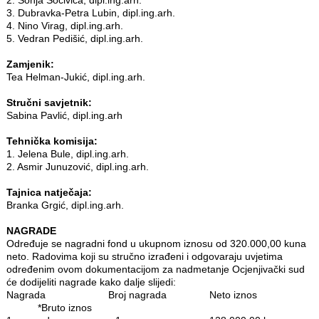
3. Dubravka-Petra Lubin, dipl.ing.arh.
4. Nino Virag, dipl.ing.arh.
5. Vedran Pedišić, dipl.ing.arh.
Zamjenik:
Tea Helman-Jukić, dipl.ing.arh.
Stručni savjetnik:
Sabina Pavlić, dipl.ing.arh
Tehnička komisija:
1. Jelena Bule, dipl.ing.arh.
2. Asmir Junuzović, dipl.ing.arh.
Tajnica natječaja:
Branka Grgić, dipl.ing.arh.
NAGRADE
Određuje se nagradni fond u ukupnom iznosu od 320.000,00 kuna
neto. Radovima koji su stručno izrađeni i odgovaraju uvjetima
određenim ovom dokumentacijom za nadmetanje Ocjenjivački sud
će dodijeliti nagrade kako dalje slijedi:
Nagrada
Broj nagrada
Neto iznos
*Bruto iznos