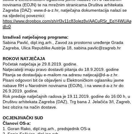
novinama (EOJN) te na mrežnim stranicama Društva arhitekata
Zagreba (DAZ): www.d-a-z.hr, natječajna dokumentacija nalazi se
na sljedećoj poveznici:
https://www.dropbox.com/sh/rf3v11c83olez8v/AACuRSr_EqY4WUAaj
dl=0
Izrađivač natječajnog programa:
Sabina Pavlić, dipl.ing.arh., Zavod za prostorno uređenje Grada
Zagreba, Ulica Republike Austrije 18, sabina.pavlic@zagreb.hr
ROKOVI NATJEČAJA
Početak natječaja je 29.8.2019. godine.
Natjecatelji imaju pravo dostaviti pitanja do 18.9.2019. godine
Pitanja se dostavljaju e‐mailom na adresu natjecaji@d-a-z.hr.
Pisani odgovori bit će objavljeni u Elektroničkom oglasniku javne
nabave RH u Narodnim novinama (EOJN), i na www.d-a-z.hr do
26.9.2019. godine.
Rok predaje natječajnih radova je 19.11.2019. godine do 16:00 h, u
Društvu arhitekata Zagreba (DAZ), Trg bana J. Jelačića 3/I, Zagreb,
bez obzira na način dostave.
OCJENJIVAČKI SUD
Članovi OS-a:
1. Goran Rako, dipl.ing.arh., predsjednik OS-a
2. Sonja Sočivica, dipl.ing.arh.