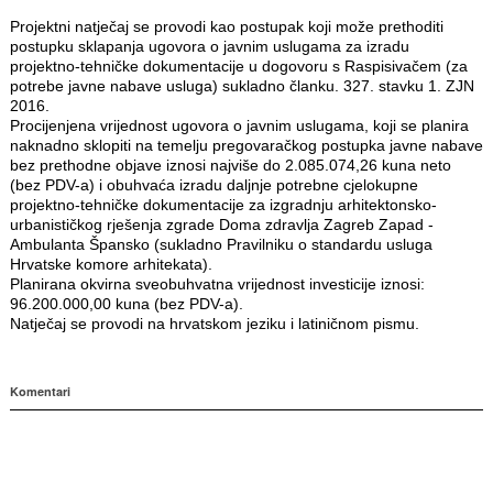
Projektni natječaj se provodi kao postupak koji može prethoditi
postupku sklapanja ugovora o javnim uslugama za izradu
projektno-tehničke dokumentacije u dogovoru s Raspisivačem (za
potrebe javne nabave usluga) sukladno članku. 327. stavku 1. ZJN
2016.
Procijenjena vrijednost ugovora o javnim uslugama, koji se planira
naknadno sklopiti na temelju pregovaračkog postupka javne nabave
bez prethodne objave iznosi najviše do 2.085.074,26 kuna neto
(bez PDV-a) i obuhvaća izradu daljnje potrebne cjelokupne
projektno-tehničke dokumentacije za izgradnju arhitektonsko-
urbanističkog rješenja zgrade Doma zdravlja Zagreb Zapad -
Ambulanta Špansko (sukladno Pravilniku o standardu usluga
Hrvatske komore arhitekata).
Planirana okvirna sveobuhvatna vrijednost investicije iznosi:
96.200.000,00 kuna (bez PDV-a).
Natječaj se provodi na hrvatskom jeziku i latiničnom pismu.
Komentari