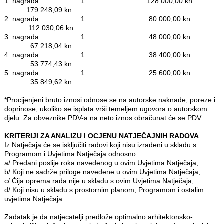
1. nagrada
1 128.000,00 kn
179.248,09 kn
2. nagrada
1 80.000,00 kn
112.030,06 kn
3. nagrada
1 48.000,00 kn
67.218,04 kn
4. nagrada
1 38.400,00 kn
53.774,43 kn
5. nagrada
1 25.600,00 kn
35.849,62 kn
*Procijenjeni bruto iznosi odnose se na autorske naknade, poreze i
doprinose, ukoliko se isplata vrši temeljem ugovora o autorskom
djelu. Za obveznike PDV-a na neto iznos obračunat će se PDV.
KRITERIJI ZA ANALIZU I OCJENU NATJEČAJNIH RADOVA
Iz Natječaja će se isključiti radovi koji nisu izrađeni u skladu s
Programom i Uvjetima Natječaja odnosno:
a/ Predani poslije roka navedenog u ovim Uvjetima Natječaja,
b/ Koji ne sadrže priloge navedene u ovim Uvjetima Natječaja,
c/ Čija oprema rada nije u skladu s ovim Uvjetima Natječaja,
d/ Koji nisu u skladu s prostornim planom, Programom i ostalim
uvjetima Natječaja.
Zadatak je da natjecatelji predlože optimalno arhitektonsko-