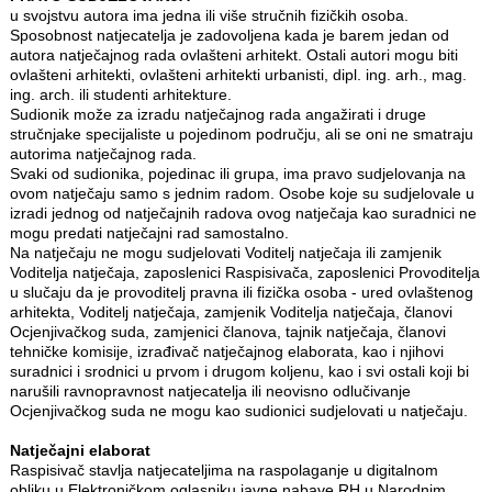
u svojstvu autora ima jedna ili više stručnih fizičkih osoba.
Sposobnost natjecatelja je zadovoljena kada je barem jedan od
autora natječajnog rada ovlašteni arhitekt. Ostali autori mogu biti
ovlašteni arhitekti, ovlašteni arhitekti urbanisti, dipl. ing. arh., mag.
ing. arch. ili studenti arhitekture.
Sudionik može za izradu natječajnog rada angažirati i druge
stručnjake specijaliste u pojedinom području, ali se oni ne smatraju
autorima natječajnog rada.
Svaki od sudionika, pojedinac ili grupa, ima pravo sudjelovanja na
ovom natječaju samo s jednim radom. Osobe koje su sudjelovale u
izradi jednog od natječajnih radova ovog natječaja kao suradnici ne
mogu predati natječajni rad samostalno.
Na natječaju ne mogu sudjelovati Voditelj natječaja ili zamjenik
Voditelja natječaja, zaposlenici Raspisivača, zaposlenici Provoditelja
u slučaju da je provoditelj pravna ili fizička osoba - ured ovlaštenog
arhitekta, Voditelj natječaja, zamjenik Voditelja natječaja, članovi
Ocjenjivačkog suda, zamjenici članova, tajnik natječaja, članovi
tehničke komisije, izrađivač natječajnog elaborata, kao i njihovi
suradnici i srodnici u prvom i drugom koljenu, kao i svi ostali koji bi
narušili ravnopravnost natjecatelja ili neovisno odlučivanje
Ocjenjivačkog suda ne mogu kao sudionici sudjelovati u natječaju.
Natječajni elaborat
Raspisivač stavlja natjecateljima na raspolaganje u digitalnom
obliku u Elektroničkom oglasniku javne nabave RH u Narodnim