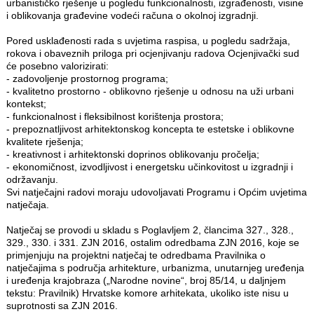
urbanističko rješenje u pogledu funkcionalnosti, izgrađenosti, visine
i oblikovanja građevine vodeći računa o okolnoj izgradnji.
Pored usklađenosti rada s uvjetima raspisa, u pogledu sadržaja,
rokova i obaveznih priloga pri ocjenjivanju radova Ocjenjivački sud
će posebno valorizirati:
- zadovoljenje prostornog programa;
- kvalitetno prostorno - oblikovno rješenje u odnosu na uži urbani
kontekst;
- funkcionalnost i fleksibilnost korištenja prostora;
- prepoznatljivost arhitektonskog koncepta te estetske i oblikovne
kvalitete rješenja;
- kreativnost i arhitektonski doprinos oblikovanju pročelja;
- ekonomičnost, izvodljivost i energetsku učinkovitost u izgradnji i
održavanju.
Svi natječajni radovi moraju udovoljavati Programu i Općim uvjetima
natječaja.
Natječaj se provodi u skladu s Poglavljem 2, člancima 327., 328.,
329., 330. i 331. ZJN 2016, ostalim odredbama ZJN 2016, koje se
primjenjuju na projektni natječaj te odredbama Pravilnika o
natječajima s područja arhitekture, urbanizma, unutarnjeg uređenja
i uređenja krajobraza („Narodne novine“, broj 85/14, u daljnjem
tekstu: Pravilnik) Hrvatske komore arhitekata, ukoliko iste nisu u
suprotnosti sa ZJN 2016.