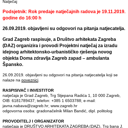
Natječaj
Podsjetnik: Rok predaje natječajnih radova je 19.11.2019.
godine do 16:00 h
26.09.2019. objavljeni su odgovori na pitanja natjecatelja.
Grad Zagreb raspisuje, a Društvo arhitekata Zagreba
(DAZ) organizira i provodi Projektni natječaj za izradu
idejnog arhitektonsko-urbanističko rješenja novog
objekta Doma zdravlja Zagreb zapad – ambulanta
Špansko.
26.09.2019. objavljeni su odgovori na pitanja natjecatelja koji se
nalaze na
poveznici
.
RASPISIVAČ I INVESTITOR
natječaja je Grad Zagreb, Trg Stjepana Radića 1, 10 000 Zagreb,
OIB: 6181789437; telefon: +385 1 6503788; e-mail:
javna.nabava@zagreb.hr; www.zagreb.hr
odgovorna osoba: gradonačelnik Milan Bandić, dipl. politolog
PROVODITELJ I ORGANIZATOR
natječaja je DRUŠTVO ARHITEKATA ZAGREBA (DAZ), Trg bana J.