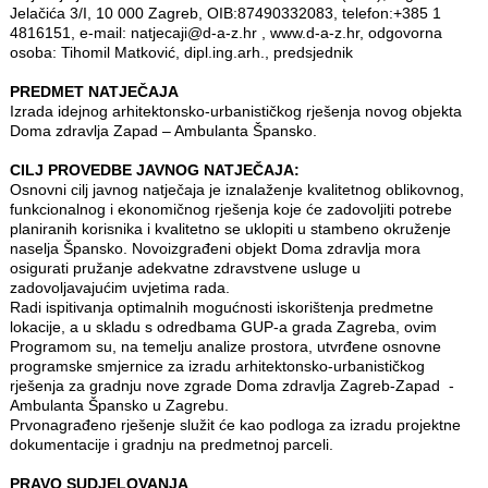
Jelačića 3/I, 10 000 Zagreb, OIB:87490332083, telefon:+385 1
4816151, e-mail: natjecaji@d-a-z.hr , www.d-a-z.hr, odgovorna
osoba: Tihomil Matković, dipl.ing.arh., predsjednik
PREDMET NATJEČAJA
Izrada idejnog arhitektonsko-urbanističkog rješenja novog objekta
Doma zdravlja Zapad – Ambulanta Špansko.
CILJ PROVEDBE JAVNOG NATJEČAJA:
Osnovni cilj javnog natječaja je iznalaženje kvalitetnog oblikovnog,
funkcionalnog i ekonomičnog rješenja koje će zadovoljiti potrebe
planiranih korisnika i kvalitetno se uklopiti u stambeno okruženje
naselja Špansko. Novoizgrađeni objekt Doma zdravlja mora
osigurati pružanje adekvatne zdravstvene usluge u
zadovoljavajućim uvjetima rada.
Radi ispitivanja optimalnih mogućnosti iskorištenja predmetne
lokacije, a u skladu s odredbama GUP-a grada Zagreba, ovim
Programom su, na temelju analize prostora, utvrđene osnovne
programske smjernice za izradu arhitektonsko-urbanističkog
rješenja za gradnju nove zgrade Doma zdravlja Zagreb-Zapad -
Ambulanta Špansko u Zagrebu.
Prvonagrađeno rješenje služit će kao podloga za izradu projektne
dokumentacije i gradnju na predmetnoj parceli.
PRAVO SUDJELOVANJA