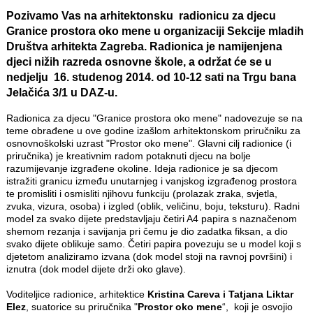
Pozivamo Vas na arhitektonsku radionicu za djecu
Granice prostora oko mene
u organizaciji Sekcije mladih
Društva arhitekta Zagreba. Radionica je namijenjena
djeci nižih razreda osnovne škole, a održat će se u
nedjelju 16. studenog 2014. od 10-12
sati na Trgu bana
Jelačića 3/1 u DAZ-u.
Radionica za djecu "Granice prostora oko mene" nadovezuje se na
teme obrađene u ove godine izašlom arhitektonskom priručniku za
osnovnoškolski uzrast "Prostor oko mene". Glavni cilj radionice (i
priručnika) je kreativnim radom potaknuti djecu na bolje
razumijevanje izgrađene okoline. Ideja radionice je sa djecom
istražiti granicu između unutarnjeg i vanjskog izgrađenog prostora
te promisliti i osmisliti njihovu funkciju (prolazak zraka, svjetla,
zvuka, vizura, osoba) i izgled (oblik, veličinu, boju, teksturu). Radni
model za svako dijete predstavljaju četiri A4 papira s naznačenom
shemom rezanja i savijanja pri čemu je dio zadatka fiksan, a dio
svako dijete oblikuje samo. Četiri papira povezuju se u model koji s
djetetom analiziramo izvana (dok model stoji na ravnoj površini) i
iznutra (dok model dijete drži oko glave).
Voditeljice radionice, arhitektice
Kristina Careva i Tatjana Liktar
Elez
, suatorice su priručnika "
Prostor oko mene
“, koji je osvojio