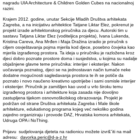
nagradu UIA Architecture & Children Golden Cubes na nacionalnoj
razini.
Krajem 2012. godine, unutar Sekcije Mladih Društva arhitekata
Zagreba, a na inicijativu arhitektice Tatjane Liktar Elez, pokrenut je
projekt izrade arhitektonskog priručnika za djecu. Autorski tim u
sastavu Tatjana Liktar Elez (voditeljica projekta), Ivana Lukenda,
Kristina Careva, Ana Mrđen i Maja Dražina izradio je priručnik s
ciljem osvještavanja pojma mjerila kod djece, posebno čovjeka kao
mjerila izgrađenog prostora. Ta ideja u priručniku je razložena kroz
djeci dobro poznate prostore doma i susjedstva, u kojima su nadalje
objašnjene glavne teme priručnika: interijer i eksterijer. Nakon
uočavanja poznatog, djeci se na jednostavan način tumače neke
dodatne mogućnosti sagledavanja prostora te ih se potiče da
poznato i novo naučeno kreativno upotrijebe i sami osmisle interijer
i eksterijer. Priručnik je zamišljen kao uvod u vrlo široku temu
izgrađenog prostora i arhitekture koja zasada nije dovoljno
zastupljena tijekom osnovnoškolskog obrazovanja. Projekt je
podržan od strane Društva arhitekata Zagreba i Male škole
arhitekture, edukativnog programa kojeg već nekoliko godina
zajedno organiziraju i provode DAZ, Hrvatska komora arhitekata,
Udruga OPA i NoThing.
Prijavu sudjelovanja djeteta na radionicu možete izvr&ˇiti na mail
adresu:
davorka.peric@d-a-z.hr