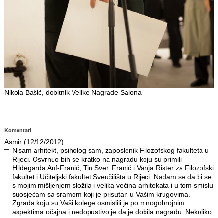
Nikola Bašić, dobitnik Velike Nagrade Salona
Komentari
Asmir (12/12/2012)
Nisam arhitekt, psiholog sam, zaposlenik Filozofskog fakulteta u
Rijeci. Osvrnuo bih se kratko na nagradu koju su primili
Hildegarda Auf-Franić, Tin Sven Franić i Vanja Rister za Filozofski
fakultet i Učiteljski fakultet Sveučilišta u Rijeci. Nadam se da bi se
s mojim mišljenjem složila i velika većina arhitekata i u tom smislu
suosjećam sa sramom koji je prisutan u Vašim krugovima.
Zgrada koju su Vaši kolege osmislili je po mnogobrojnim
aspektima očajna i nedopustivo je da je dobila nagradu. Nekoliko