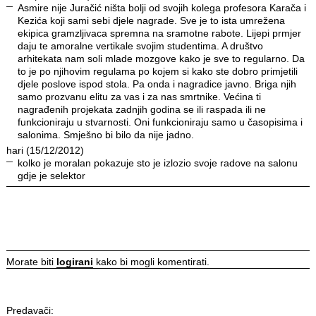
Asmire nije Juračić ništa bolji od svojih kolega profesora Karača i
Kezića koji sami sebi djele nagrade. Sve je to ista umrežena
ekipica gramzljivaca spremna na sramotne rabote. Lijepi prmjer
daju te amoralne vertikale svojim studentima. A društvo
arhitekata nam soli mlade mozgove kako je sve to regularno. Da
to je po njihovim regulama po kojem si kako ste dobro primjetili
djele poslove ispod stola. Pa onda i nagradice javno. Briga njih
samo prozvanu elitu za vas i za nas smrtnike. Većina ti
nagrađenih projekata zadnjih godina se ili raspada ili ne
funkcioniraju u stvarnosti. Oni funkcioniraju samo u časopisima i
salonima. Smješno bi bilo da nije jadno.
hari (15/12/2012)
kolko je moralan pokazuje sto je izlozio svoje radove na salonu
gdje je selektor
Morate biti
logirani
kako bi mogli komentirati.
Predavači: