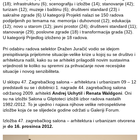
(18); infrastrukturu (6); scenografiju i izložbe (14); stanovanje (42);
turizam (12); muzeje i baštinu (6); društveni standard (23) i
sakralne zgrade (6).U kategoriji Projekti nalazi se 150 radova
podijeljenih po temama na: memorija i duhovnost (12); edukacija
(12); novo u starom (12); javni prostor (24); društveni standard (11);
stanovanje (29); poslovne zgrade (18) i transformacija grada (32).
U kategoriji Prijedlog izloženo je 18 radova.
Pri odabiru radova selektor Dražen Juračić vodio se idejom
preispitivanja prijelomne situacije-velike krize u kojoj su se društvo i
arhitektura našli, kako su se arhitekti prilagodili novim sustavima
vrijednosti te koliko su spremni za prihvaćanje nove recesijske
situacije i novog senzibiliteta.
U sklopu 47. Zagrebačkog salona – arhitektura i urbanizam 09 – 12
predstavili su se i dobitnici 1. nagrade 44. zagrebačkog salona
održanog 2009. arhitekti
Andrej Uchytil
i
Renata Waldgoni
. Oni
su na izložbi Salona u Gliptoteci izložili izbor radova nastalih
1982./2012. To je ujedno i najava njihove velike retrospektivne
izložbe koja će se slijedeće godine održati u Galeriji Forum.
Izložba 47. zagrebačkog salona – arhitektura i urbanizam otvorena
je
do 16. prosinca 2012.