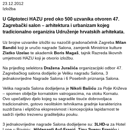
23.12.2012
Izložba
U Gliptoteci HAZU pred oko 500 uzvanika otvoren 47.
Zagrebački salon – arhitektura i urbanizam kojeg
tradicionalno organizira Udruženje hrvatskih arhitekata.
Uz brojne uzvanike izložbi su nazočili gradonačelnik Zagreba
Milan
Bandić
koji je uručio nagrade Salona, zamjenik Ministrice kulture
Zlatko Uzelac
te akademik
Boris Magaš
, tajnik Razreda likovnih
umjetnosti HAZU koji je otvorio izložbu.
Na prijedlog selektora
Dražena Juračića
organizacijski odbor 47.
Zagrebačkog salona dodijelio je Veliku nagradu Salona, 3
jednakovrijedne Nagrade Salona i 6 Posebnih priznanja Salona.
Velika nagrada Salona dodijeljena je
Nikoli Bašiću
za
Polje Križeva
– spomen obilježje kornatskim vatrogascima, na otoku Kornatu.
Ovo upečatljivo djelo kojeg su sagradile tisuće dobrovoljaca
tradicionalnim, gotovo neolitskim tehnikama gradnje karakterizira
suzdržana i eliptična ekspresivnost i koncepcijska lapidarnost te
sadrži rijetko trezvenu graditeljsku pouku.
3 jednakovrijedne nagrade Salona dodijeljene su:
3LHD-u
za Hotel
Lone u Rovinju;
Hildegardi Auf-Franić
,
Tinu Svenu Franiću
i