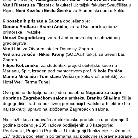
Vanji Risteru
za Filozofski fakultet i Učiteljski fakultet Sveučilišta u
Rijeci;
Neni Keziću
i
Emilu Šverku
za Studentski dom u Splitu.
6 posebnih priznanja
Salona dodijeljeno je:
Goranu Andlaru
i
Branki Aničić
, za rad Kulturni krajobrazi
primorske Hrvatske
Udruzi Dragodid.org
, za rad Jedna nova uloga suhozidnog
graditeljstva
Vanji Ilić
, za Otvoreni atelier Donassy, Zagreb
Vedranu Jukiću
i
Nikici Kronji
(SODAarhitekti), za Green bar,
Zagreb
Filipu Kobzineku
, za studentski projekt obiteljske kuće na
Marjanu, Split, izrađen pod mentorstvom prof.
Nikole Popića
Marinu Mikeliću
i
Tomislavu Vrešu
(mikelić vreš arhitekti), za
Hotel Well, Terme Tuhelj
Ove godine dodijeljena je i jedna posebna
Nagrada za trajni
doprinos Zagrebačkom salonu
arhitektu
Branku Silađinu
čiji je
dugogodišnji rad na pozitivnoj perecepciji hrvatske arhitekture bio
najistaknutiji upravo na izložbama Zagrebačkih salona.
Na izložbi koja obuhvaća arhitektonsku produkciju u posljednje 3
godine izloženo je 295 radova podijeljenih u 3 kategorije:
Realizacije, Projekti i Prijedlozi. U kategoriji Realizacije izloženo je
127 radova podijeljenih po temama na: poslovne i upravne zgrade