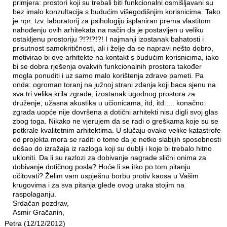
primjera: prostori koji su trebali biti funkcionalni osmišljavani su
bez imalo konzultacija s budućim višegodišnjim korisnicima. Tako
je npr. tzv. laboratorij za psihologiju isplaniran prema vlastitom
nahođenju ovih arhitekata na način da je postavljen u veliku
ostakljenu prostoriju ?!?!?!?! I najmanji izostanak bahatosti i
prisutnost samokritičnosti, ali i želje da se napravi nešto dobro,
motivirao bi ove arhitekte na kontakt s budućim korisnicima, iako
bi se dobra rješenja ovakvih funkcionalnih prostora također
mogla ponuditi i uz samo malo korištenja zdrave pameti. Pa
onda: ogroman toranj na južnoj strani zdanja koji baca sjenu na
sva tri velika krila zgrade; izostanak ugodnog prostora za
druženje, užasna akustika u učionicama, itd, itd..... konačno:
zgrada uopće nije dovršena a dotični arhitekti nisu digli svoj glas
zbog toga. Nikako ne vjerujem da se radi o greškama koje su se
potkrale kvalitetnim arhitektima. U slučaju ovako velike katastrofe
od projekta mora se raditi o tome da je netko slabijih sposobnosti
došao do izražaja iz razloga koji su dublji i koje bi trebalo hitno
ukloniti. Da li su razlozi za dobivanje nagrade slični onima za
dobivanje dotičnog posla? Hoće li se itko po tom pitanju
očitovati? Želim vam uspješnu borbu protiv kaosa u Vašim
krugovima i za sva pitanja glede ovog uraka stojim na
raspolaganju.
Srdačan pozdrav,
Asmir Gračanin,
Petra (12/12/2012)