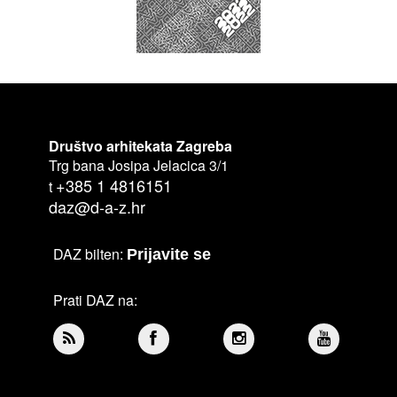
Društvo arhitekata Zagreba
Trg bana Josipa Jelacica 3/1
+385 1 4816151
t
daz@d-a-z.hr
DAZ bilten:
Prijavite se
Prati DAZ na: