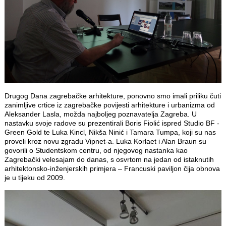
Drugog Dana zagrebačke arhitekture, ponovno smo imali priliku čuti
zanimljive crtice iz zagrebačke povijesti arhitekture i urbanizma od
Aleksander Lasla, možda najboljeg poznavatelja Zagreba. U
nastavku svoje radove su prezentirali Boris Fiolić ispred Studio BF -
Green Gold te Luka Kincl, Nikša Ninić i Tamara Tumpa, koji su nas
proveli kroz novu zgradu Vipnet-a. Luka Korlaet i Alan Braun su
govorili o Studentskom centru, od njegovog nastanka kao
Zagrebački velesajam do danas, s osvrtom na jedan od istaknutih
arhitektonsko-inženjerskih primjera – Francuski paviljon čija obnova
je u tijeku od 2009.