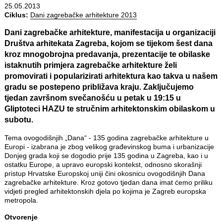
25.05.2013
Ciklus:
Dani zagrebačke arhitekture 2013
Dani zagrebačke arhitekture
, manifestacija u organizaciji
Društva arhitekata Zagreba, kojom se tijekom šest dana
kroz mnogobrojna predavanja, prezentacije te obilaske
istaknutih primjera zagrebačke arhitekture želi
promovirati i popularizirati arhitektura kao takva u našem
gradu se postepeno približava kraju. Zaključujemo
tjedan završnom svečanošću u petak u 19:15 u
Gliptoteci HAZU te stručnim arhitektonskim obilaskom u
subotu.
Tema ovogodišnjih „Dana“ - 135 godina zagrebačke arhitekture u
Europi - izabrana je zbog velikog građevinskog buma i urbanizacije
Donjeg grada koji se dogodio prije 135 godina u Zagreba, kao i u
ostatku Europe, a upravo europski kontekst, odnosno skorašnji
pristup Hrvatske Europskoj uniji čini okosnicu ovogodišnjih Dana
zagrebačke arhitekture. Kroz gotovo tjedan dana imat ćemo priliku
vidjeti pregled arhitektonskih djela po kojima je Zagreb europska
metropola.
Otvorenje