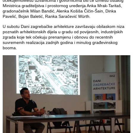
očekujemoMešu uzvanicima i govornicima biti če izmešu ostalog
Ministrica graditeljstva i prostornog uređenja Anka Mrak-Taritaš,
gradonačelnik Milan Bandić, Alenka Košiša Čičin-Šain, Dinka
Pavelić, Bojan Baletić, Ranka Saračević Würth.
U subotu Dani zagrebačke arhitekture završavaju obilaskom niza
poznatih arhitektonskih dijela u gradu od povijesnih, industrijskih
zgrada koje tek očekuju prenamjenu i obnovu do recentnih
suvremenih realizacija zadnjih godina i minulog građevinskog
booma.