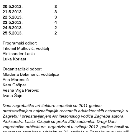
20.5.2013. 3
21.5.2013. 3
22.5.2013. 3
23.5.2013. 4
24.5.2013. 2
25.5.2013. 2
Programski odbor:
Tihomil Matković, voditelj
Aleksander Laslo
Luka Korlaet
Organizacijski odbor:
Mladena Belamarić, voditeljica
Ana Marendić
Kata Gašpar
Vesna Vrga Perović
Ivana Šajn
Dani zagrebačke arhitekture započeli su 2011.godine
predstavljanjem najznačajnijih recentnih arhitektonskih ostvarenja u
Zagrebu i predstavljanjem Arhitektonskog vodiča Zagreba autora
Aleksandra Lasla. Okupili su preko 200 sudionika. Drugi Dani
zagrebačke arhitekture, organizirani u svibnju 2012. godine bavili su
se temom stambene arhitekture 21. stoljeća u Zagrebu te su okupili