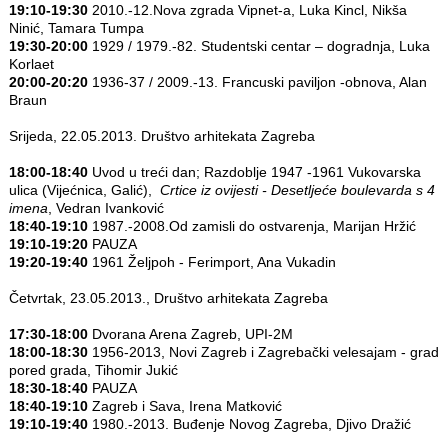
19:10-19:30
2010.-12.Nova zgrada Vipnet-a, Luka Kincl, Nikša
Ninić, Tamara Tumpa
19:30-20:00
1929 / 1979.-82. Studentski centar – dogradnja, Luka
Korlaet
20:00-20:20
1936-37 / 2009.-13. Francuski paviljon -obnova, Alan
Braun
Srijeda, 22.05.2013. Društvo arhitekata Zagreba
18:00-18:40
Uvod u treći dan; Razdoblje 1947 -1961 Vukovarska
ulica (Vijećnica, Galić),
Crtice iz ovijesti - Desetljeće boulevarda s 4
imena
, Vedran Ivanković
18:40-19:10
1987.-2008.Od zamisli do ostvarenja, Marijan Hržić
19:10-19:20
PAUZA
19:20-19:40
1961 Željpoh - Ferimport, Ana Vukadin
Četvrtak, 23.05.2013., Društvo arhitekata Zagreba
17:30-18:00
Dvorana Arena Zagreb, UPI-2M
18:00-18:30
1956-2013, Novi Zagreb i Zagrebački velesajam - grad
pored grada, Tihomir Jukić
18:30-18:40
PAUZA
18:40-19:10
Zagreb i Sava, Irena Matković
19:10-19:40
1980.-2013. Buđenje Novog Zagreba, Djivo Dražić