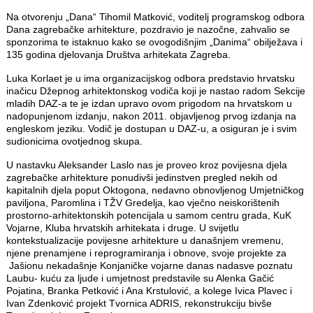
Na otvorenju „Dana“ Tihomil Matković, voditelj programskog odbora
Dana zagrebačke arhitekture, pozdravio je nazočne, zahvalio se
sponzorima te istaknuo kako se ovogodišnjim „Danima“ obilježava i
135 godina djelovanja Društva arhitekata Zagreba.
Luka Korlaet je u ima organizacijskog odbora predstavio hrvatsku
inačicu Džepnog arhitektonskog vodiča koji je nastao radom Sekcije
mladih DAZ-a te je izdan upravo ovom prigodom na hrvatskom u
nadopunjenom izdanju, nakon 2011. objavljenog prvog izdanja na
engleskom jeziku. Vodič je dostupan u DAZ-u, a osiguran je i svim
sudionicima ovotjednog skupa.
U nastavku Aleksander Laslo nas je proveo kroz povijesna djela
zagrebačke arhitekture ponudivši jedinstven pregled nekih od
kapitalnih djela poput Oktogona, nedavno obnovljenog Umjetničkog
paviljona, Paromlina i TŽV Gredelja, kao vječno neiskorištenih
prostorno-arhitektonskih potencijala u samom centru grada, KuK
Vojarne, Kluba hrvatskih arhitekata i druge. U svijetlu
kontekstualizacije povijesne arhitekture u današnjem vremenu,
njene prenamjene i reprogramiranja i obnove, svoje projekte za
Jašionu nekadašnje Konjaničke vojarne danas nadasve poznatu
Laubu- kuću za ljude i umjetnost predstavile su Alenka Gačić
Pojatina, Branka Petković i Ana Krstulović, a kolege Ivica Plavec i
Ivan Zdenković projekt Tvornica ADRIS, rekonstrukciju bivše