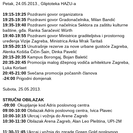
Petak, 24.05.2013., Gliptoteka HAZU-a
19:15-19:25
Pozdravni govor organizatora
19:25-19:35
Pozdravni govor Gradonačelnika, Milan Bandić
19:35-19:40
Pozdravni govor načelnica Sektora za zaštitu kulturne
baštine, gđa. Ranka Saračević Würth
19:40-19:55
Pozdravni govor Ministrice graditeljstva i prostornog
uređenja Vizije Zagreba, Ministrica Anka Mrak Taritaš
19:55-20:15
Unutrašnje rezerve za nove urbane gustoće Zagreba,
Alenka Košiša Čičin-Šain, Dinka Pavelić
20:15-20:35
Kampus Borongaj, Bojan Baletić
20:35-20:45
Promocija malog džepnog vodiča arhitekture Zagreba,
Luka Korlaet
20:45-21:00
Svečana promocija počasnih članova
-24:00
Prigodni domjenak
Subota, 25.05.2013.
STRUČNI OBILAZAK
-09:00
Okupljanje kod Adris poslovnog centra
09:00-10:00
Obilazak Adris poslovnog centra, Ivica Plavec
10:00-10:15
Ukrcaj i vožnja do Arene Zagreb
10:30-11:30
Obilazak Arena Zagreb, Alan Leo Pleština, UPI-2M
11:30-11:45
Ukrcaj i vožnja do zgrade Green Gold poslovnog