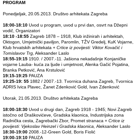
PROGRAM
Ponedjeljak, 20.05.2013. Društvo arhitekata Zagreba
18:00-18:10
Uvod u program, uvod u prvi dan, osvrt na Džepni
vodič, Organizatori
18:10 -18:55
Zagreb 1878 – 1918, Klub inžinirah i arhitektah,
Oktogon, Umjetnički paviljon, Paromlin, TŽV Gredelj, KuK Vojarne,
Klub hrvatskih arhitekata +
Crtice iz povijesti: Viktor Kovačić i
Tomislavov Trg,
Aleksander Laslo
18:55-19:15
1910. / 2007.-11. Jašiona nekadašnje Konjaničke
vojarne Lauba- kuća za ljude i umjetnost, Alenka Gačić Pojatina,
Branka Petković, Ana Krstulović
19:15-19:25
PAUZA
19:25-19: 55
1882 / 2007.-13. Tvornica duhana Zagreb, Tvornica
ADRIS Ivica Plavec, Žanet Zdenković Gold, Ivan Zdenković
Utorak, 21.05.2013. Društvo arhitekata Zagreba
18:00-18:30
Uvod u drugi dan, Zagreb 1918 ‐ 1945; Novi Zagreb
istočno od Draškovićeve, Gradska klaonica, Industrijska zona
Radnička cesta, Zagrebački Zbor, Promet stranaca +
Crtice iz
povijesti: Vjekoslav Heinzel i Gradska klaonica,
Aleksander Laslo
18:30-19:00
2008.-12-Green Gold, Boris Fiolić
19:00-19:10
PAUZA