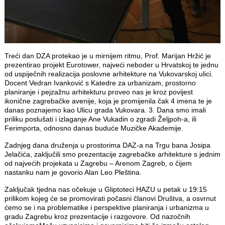
Treći dan DZA protekao je u mirnijem ritmu, Prof. Marijan Hržić je
prezentirao projekt Eurotower, najveći neboder u Hrvatskoj te jednu
od uspiječnih realizacija poslovne arhitekture na Vukovarskoj ulici.
Docent Vedran Ivanković s Katedre za urbanizam, prostorno
planiranje i pejzažnu arhitekturu proveo nas je kroz povijest
ikonične zagrebačke avenije, koja je promijenila čak 4 imena te je
danas poznajemo kao Ulicu grada Vukovara. 3. Dana smo imali
priliku poslušati i izlaganje Ane Vukadin o zgradi Željpoh-a, ili
Ferimporta, odnosno danas buduće Muzičke Akademije.
Zadnjeg dana druženja u prostorima DAZ-a na Trgu bana Josipa
Jelačića, zaključili smo prezentacije zagrebačke arhitekture s jednim
od najvećih projekata u Zagrebu – Arenom Zagreb, o čijem
nastanku nam je govorio Alan Leo Pleština.
Zaključak tjedna nas očekuje u Gliptoteci HAZU u petak u 19:15
prilikom kojeg će se promovirati počasni članovi Društva, a osvrnut
ćemo se i na problematike i perspektive planiranja i urbanizma u
gradu Zagrebu kroz prezentacije i razgovore. Od nazočnih