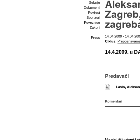
Aleksa
Sekcije
Dokumenti
Zagreb
Povijest
Sponzori
zagreb
Poveznice
Zakoni
14.04.2009 - 14.04.20
Press
Ciklus:
Prepoznavanj
14.4.2009. u D
Predavači
Laslo, Aleksa
Komentari
Morate biti
logirani
kak