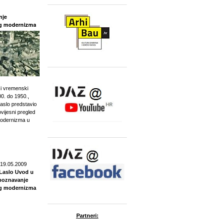
nje
g modernizma
i vremenski
0. do 1950.,
aslo predstavio
ovijesni pregled
Modernizma u
 19.05.2009
Laslo Uvod u
poznavanje
g modernizma
Partneri: