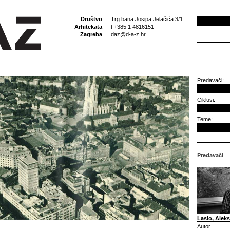
Društvo
Trg bana Josipa Jelačića 3/1
Arhitekata
t +385 1 4816151
Zagreba
daz@d-a-z.hr
Predavači:
Ciklusi:
Teme:
Predavači
Laslo, Alek
Autor