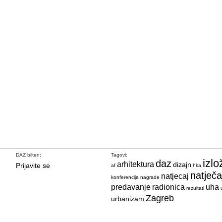
DAZ bilten:
Tagovi:
izlo
daz
arhitektura
dizajn
Prijavite se
af
hka
natječa
natjecaj
konferencija
nagrade
predavanje
radionica
uha
rezultati
Zagreb
urbanizam