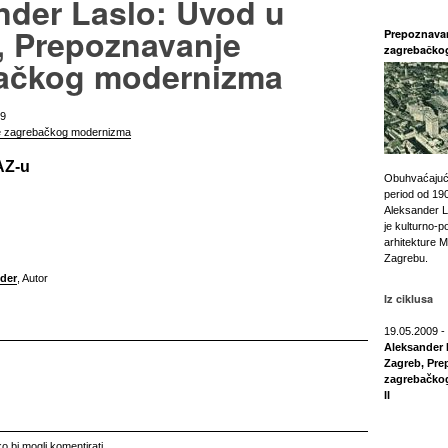
nder Laslo: Uvod u
, Prepoznavanje
Prepoznava
zagrebačko
ačkog modernizma
09
e zagrebačkog modernizma
AZ-u
Obuhvaćajuć
period od 190
Aleksander L
je kulturno-p
arhitekture 
Zagrebu.
nder
, Autor
Iz ciklusa
19.05.2009 -
Aleksander 
Zagreb, Pre
zagrebačko
II
o bi mogli komentirati.