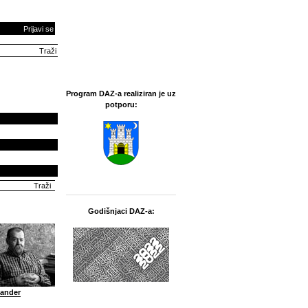
Prijavi se
Program DAZ-a realiziran je uz
potporu:
Godišnjaci DAZ-a:
sander