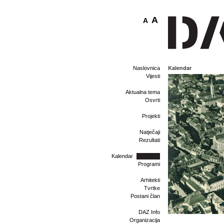
A
A
Kalendar
Naslovnica
Vijesti
Aktualna tema
Osvrti
Projekti
Natječaji
Rezultati
Kalendar
Programi
Arhitekti
Tvrtke
Postani član
DAZ Info
Organizacija