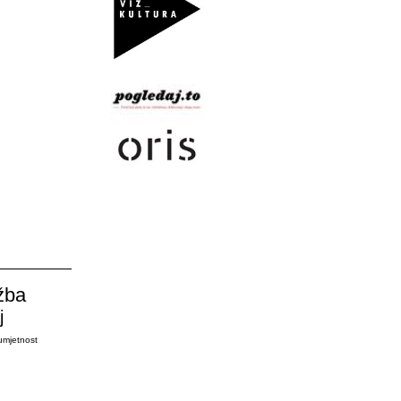
žba
j
umjetnost