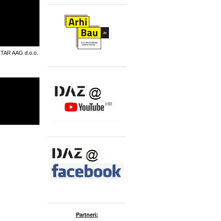
TAR AAG d.o.o.
Partneri: