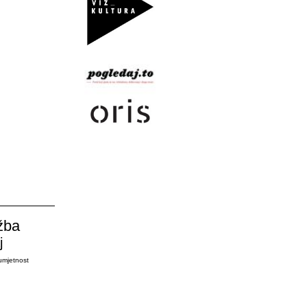
žba
j
umjetnost