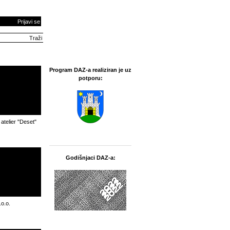
Prijavi se
Program DAZ-a realiziran je uz
potporu:
 atelier "Deset"
Godišnjaci DAZ-a:
o.o.