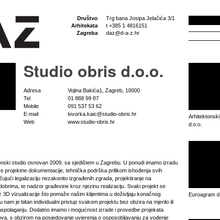
Društvo
Trg bana Josipa Jelačića 3/1
Arhitekata
t +385 1 4816151
Zagreba
daz@d-a-z.hr
Studio obris d.o.o.
Adresa
Vojina Bakića1, Zagreb, 10000
Tel
01 888 99 87
Mobile
091 537 53 62
E-mail
lovorka.kaic@studio-obris.hr
Arhitektonski
Web
www.studio-obris.hr
d.o.o.
ktonski studio osnovan 2009. sa sjedištem u Zagrebu. U ponudi imamo izradu
e projektne dokumentacije, tehnička podrška prilikom ishođenja svih
čujući legalizaciju nezakonito izgrađenih zgrada, projektiranje na
obrima, te nadzor građevine kroz njezinu realizaciju. Svaki projekt se
z 3D vizualizacije što pomaže našim klijentima u doživljaju konačnog
Euroagram d.
u nam je bitan individualni pristup svakom projektu bez obzira na mjerilo ili
a raspolaganju. Dodatno imamo i mogućnost izrade i provedbe projekata
dova, s obzirom na posjedovanje uvjerenja o osposobljavanju za vođenje