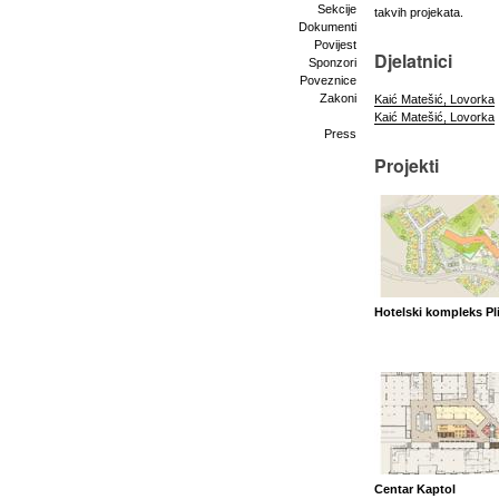
Sekcije
takvih projekata.
Dokumenti
Povijest
Djelatnici
Sponzori
Poveznice
Zakoni
Kaić Matešić, Lovorka
Kaić Matešić, Lovorka
Press
Projekti
Hotelski kompleks Pli
Centar Kaptol