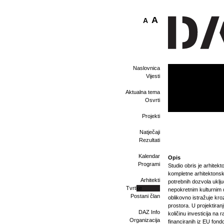
A
A
Naslovnica
Vijesti
Aktualna tema
Osvrti
Projekti
Natječaji
Rezultati
Kalendar
Opis
Programi
Studio obris je arhite
kompletne arhitektonsk
Arhitekti
potrebnih dozvola uklju
Tvrtke
nepokretnim kulturnim d
Postani član
oblikovno istražuje kro
prostora. U projektiranj
DAZ Info
količinu investicija n
Organizacija
financiranih iz EU fon