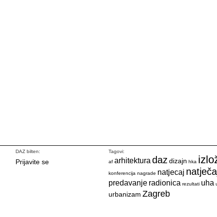
DAZ bilten:
Tagovi:
izlo
daz
arhitektura
dizajn
Prijavite se
af
hka
natječa
natjecaj
konferencija
nagrade
predavanje
radionica
uha
rezultati
Zagreb
urbanizam