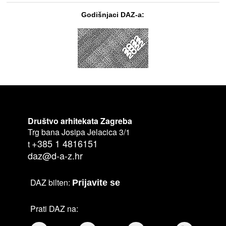
Godišnjaci DAZ-a:
Društvo arhitekata Zagreba
Trg bana Josipa Jelacica 3/1
+385 1 4816151
t
daz@d-a-z.hr
DAZ bilten:
Prijavite se
Prati DAZ na: