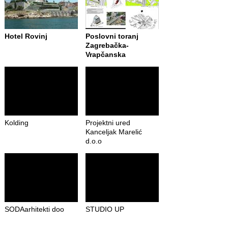
Hotel Rovinj
Poslovni toranj
Zagrebačka-
Vrapčanska
Kolding
Projektni ured
Kanceljak Marelić
d.o.o
SODAarhitekti doo
STUDIO UP