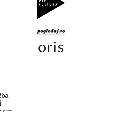
žba
j
umjetnost