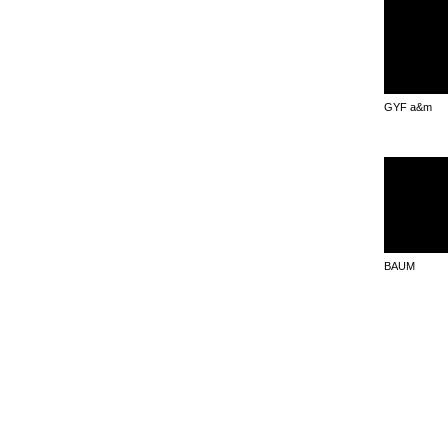
GYF a&m
BAUM