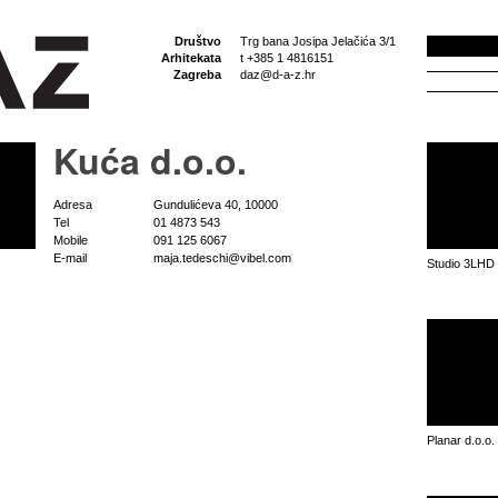
Društvo
Trg bana Josipa Jelačića 3/1
Arhitekata
t +385 1 4816151
Zagreba
daz@d-a-z.hr
Kuća d.o.o.
Adresa
Gundulićeva 40, 10000
Tel
01 4873 543
Mobile
091 125 6067
E-mail
maja.tedeschi@vibel.com
Studio 3LHD
Planar d.o.o.