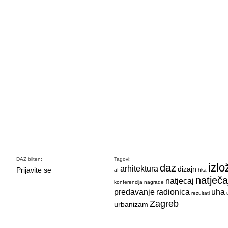
DAZ bilten:
Tagovi:
izlo
daz
arhitektura
dizajn
Prijavite se
af
hka
natječa
natjecaj
konferencija
nagrade
predavanje
radionica
uha
rezultati
Zagreb
urbanizam