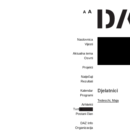
A
A
Naslovnica
Vijesti
Aktualna tema
Osvrti
Projekti
Natječaji
Rezultati
Djelatnici
Kalendar
Programi
Tedeschi, Maja
Arhitekti
Tvrtke
Postani član
DAZ Info
Organizacija