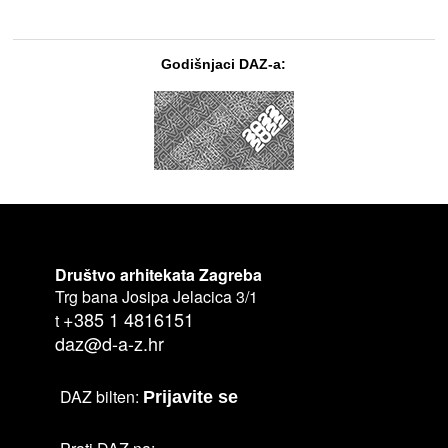
Godišnjaci DAZ-a:
Društvo arhitekata Zagreba
Trg bana Josipa Jelacica 3/1
+385 1 4816151
t
daz@d-a-z.hr
DAZ bilten:
Prijavite se