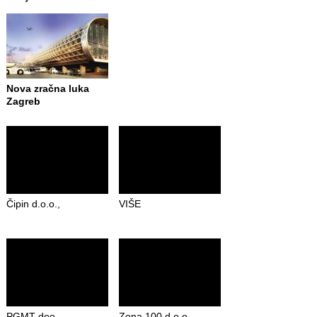
Nova zračna luka
Zagreb
Čipin d.o.o.,
VIŠE
PGMT doo
Zona 100 d.o.o.