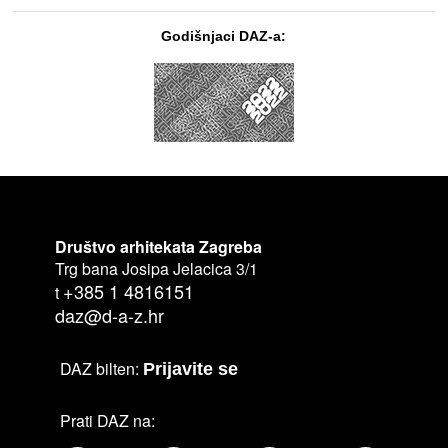
Godišnjaci DAZ-a:
Društvo arhitekata Zagreba
Trg bana Josipa Jelacica 3/1
+385 1 4816151
t
daz@d-a-z.hr
DAZ bilten:
Prijavite se
Prati DAZ na: